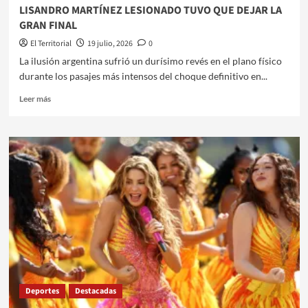
LISANDRO MARTÍNEZ LESIONADO TUVO QUE DEJAR LA
GRAN FINAL
El Territorial
19 julio, 2026
0
La ilusión argentina sufrió un durísimo revés en el plano físico
durante los pasajes más intensos del choque definitivo en...
Leer
Leer más
más
sobre
LISANDRO
MARTÍNEZ
LESIONADO
TUVO
QUE
DEJAR
LA
GRAN
FINAL
Deportes
Destacadas