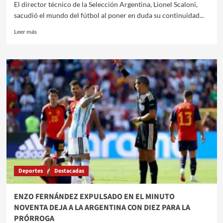
El director técnico de la Selección Argentina, Lionel Scaloni,
sacudió el mundo del fútbol al poner en duda su continuidad...
Leer
Leer más
más
sobre
LIONEL
SCALONI
LLORÓ
EN
CONFERENCIA
DE
PRENSA
Y
PUSO
EN
DUDA
SU
Deportes
Destacadas
CONTINUIDAD
AL
FRENTE
ENZO FERNÁNDEZ EXPULSADO EN EL MINUTO
DE
NOVENTA DEJA A LA ARGENTINA CON DIEZ PARA LA
LA
PRÓRROGA
SELECCIÓN