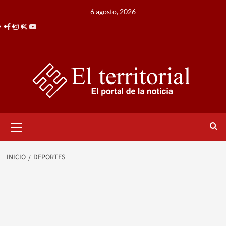
Saltar
6 agosto, 2026
al
Facebook
Instagram
Twitter
Youtube
contenido
Menú
primario
INICIO
DEPORTES