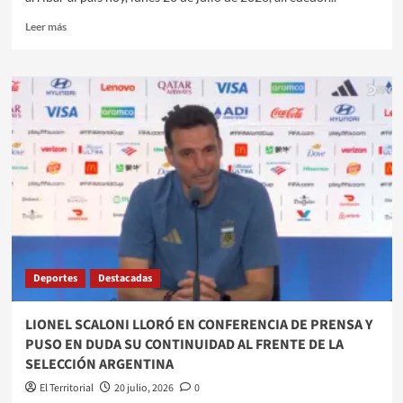
Leer
Leer más
más
sobre
EL
SUBCAMPEÓN
MUNDIAL
REGRESA
AL
PAÍS
EN
UN
CLIMA
DE
RECONOCIMIENTO
Y
Deportes
Destacadas
SIN
FESTEJOS
OFICIALES
LIONEL SCALONI LLORÓ EN CONFERENCIA DE PRENSA Y
PUSO EN DUDA SU CONTINUIDAD AL FRENTE DE LA
SELECCIÓN ARGENTINA
El Territorial
20 julio, 2026
0