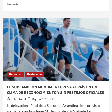
Leer
Leer más
más
sobre
EL
REGRESO
DE
LA
SELECCIÓN
Y
LA
INCERTIDUMBRE
DE
SCALONI
MARCAN
LA
Deportes
Destacadas
AGENDA
NACIONAL
EN
EL SUBCAMPEÓN MUNDIAL REGRESA AL PAÍS EN UN
EL
CLIMA DE RECONOCIMIENTO Y SIN FESTEJOS OFICIALES
DÍA
DEL
El Territorial
20 julio, 2026
0
AMIGO
La delegación oficial de la Selección Argentina tiene previsto
arribar al país hoy, lunes 20 de julio de 2026, alrededor...