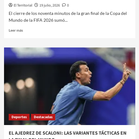
ARGENTINA
El Territorial
19 julio, 2026
0
El cierre de los noventa minutos de la gran final de la Copa del
Mundo de la FIFA 2026 sumó...
Leer
Leer más
más
sobre
ENZO
FERNÁNDEZ
EXPULSADO
EN
EL
MINUTO
NOVENTA
DEJA
A
LA
ARGENTINA
CON
Deportes
Destacadas
DIEZ
PARA
LA
EL AJEDREZ DE SCALONI: LAS VARIANTES TÁCTICAS EN
PRÓRROGA