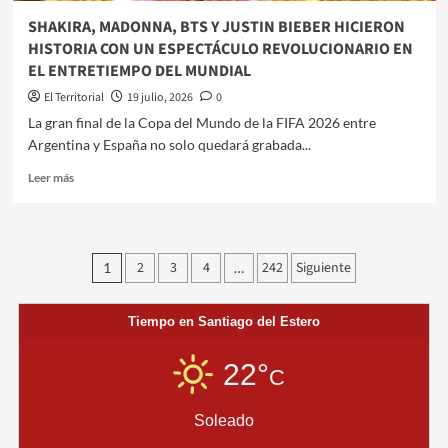
SHAKIRA, MADONNA, BTS Y JUSTIN BIEBER HICIERON
HISTORIA CON UN ESPECTÁCULO REVOLUCIONARIO EN
EL ENTRETIEMPO DEL MUNDIAL
El Territorial
19 julio, 2026
0
La gran final de la Copa del Mundo de la FIFA 2026 entre
Argentina y España no solo quedará grabada...
Leer
Leer más
más
sobre
SHAKIRA,
MADONNA,
Paginación
2
3
4
242
Siguiente
1
…
BTS
de
Y
JUSTIN
entradas
Tiempo en Santiago del Estero
BIEBER
HICIERON
HISTORIA
22°
C
CON
UN
Soleado
ESPECTÁCULO
REVOLUCIONARIO