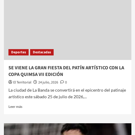
SEDE
DEL
RANKING
ARGENTINO
DE
GOLF
ADAPTADO
Deportes
Destacadas
SE VIENE LA GRAN FIESTA DEL PATÍN ARTÍSTICO CON LA
COPA QUIMSA VII EDICIÓN
El Territorial
24 julio, 2026
0
La ciudad de La Banda se convertirá en el epicentro del patinaje
artístico este sábado 25 de julio de 2026,...
Leer
Leer más
más
sobre
SE
VIENE
LA