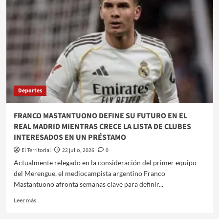
GRAN
FIESTA
DEL
PATÍN
ARTÍSTICO
CON
LA
COPA
QUIMSA
Deportes
VII
EDICIÓN
FRANCO MASTANTUONO DEFINE SU FUTURO EN EL
REAL MADRID MIENTRAS CRECE LA LISTA DE CLUBES
INTERESADOS EN UN PRÉSTAMO
El Territorial
22 julio, 2026
0
Actualmente relegado en la consideración del primer equipo
del Merengue, el mediocampista argentino Franco
Mastantuono afronta semanas clave para definir...
Leer
Leer más
más
sobre