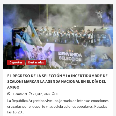
FRANCO
MASTANTUONO
DEFINE
SU
FUTURO
EN
EL
REAL
MADRID
MIENTRAS
CRECE
LA
Deportes
Destacadas
LISTA
DE
CLUBES
EL REGRESO DE LA SELECCIÓN Y LA INCERTIDUMBRE DE
INTERESADOS
SCALONI MARCAN LA AGENDA NACIONAL EN EL DÍA DEL
EN
AMIGO
UN
PRÉSTAMO
El Territorial
21 julio, 2026
0
La República Argentina vive una jornada de intensas emociones
cruzadas por el deporte y las celebraciones populares. Pasadas
las 18:20...