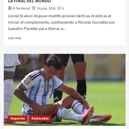
LA FINAL DEL MUNDO
El Territorial
19 julio, 2026
0
Lionel Scaloni dispuso modificaciones tácticas drásticas al
iniciar el complemento, sustituyendo a Nicolás González por
Leandro Paredes para liberar a...
Leer
Leer más
más
sobre
EL
AJEDREZ
DE
SCALONI:
LAS
VARIANTES
TÁCTICAS
EN
LA
FINAL
DEL
MUNDO
Deportes
Destacadas