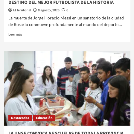
DESTINO DEL MEJOR FUTBOLISTA DE LA HISTORIA
CIUDADES
El Territorial
8 agosto, 2026
0
La muerte de Jorge Horacio Messi en un sanatorio de la ciudad
de Rosario conmueve profundamente al mundo del deporte....
Leer
Leer más
más
sobre
JORGE
MESSI:
EL
ADIÓS
AL
HOMBRE
QUE
DISEÑÓ
EL
DESTINO
DEL
MEJOR
Destacadas
Educación
FUTBOLISTA
DE
LA
LA UNSE CONVOCA A ESCUELAS DE TODA LA PROVINCIA