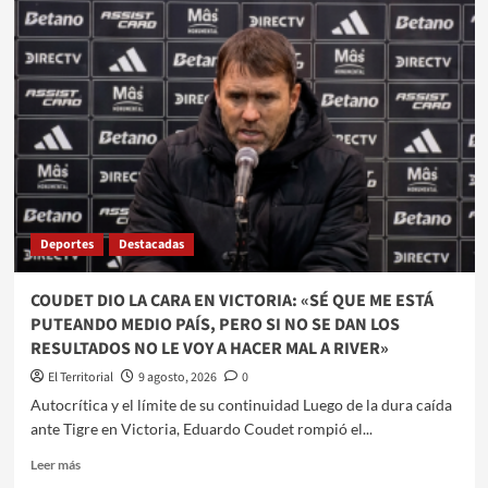
CONTINÚA
EN
LAS
TERMAS
EL
RANKING
ARGENTINO
DE
GOLF
ADAPTADO
Deportes
Destacadas
COUDET DIO LA CARA EN VICTORIA: «SÉ QUE ME ESTÁ
PUTEANDO MEDIO PAÍS, PERO SI NO SE DAN LOS
RESULTADOS NO LE VOY A HACER MAL A RIVER»
El Territorial
9 agosto, 2026
0
​Autocrítica y el límite de su continuidad ​Luego de la dura caída
ante Tigre en Victoria, Eduardo Coudet rompió el...
Leer
Leer más
más