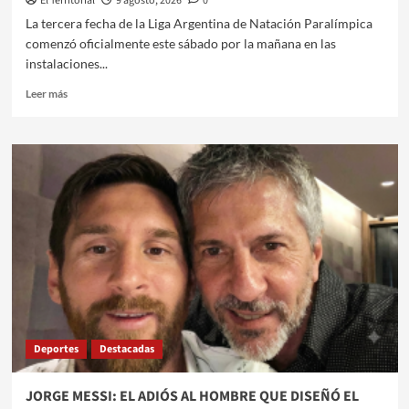
El Territorial
9 agosto, 2026
0
EL
La tercera fecha de la Liga Argentina de Natación Paralímpica
SISTEMA
comenzó oficialmente este sábado por la mañana en las
PÚBLICO
instalaciones...
Leer
Leer más
más
sobre
ARRANCÓ
LA
TERCERA
FECHA
DE
LA
LIGA
ARGENTINA
DE
NATACIÓN
PARALÍMPICA
EN
Deportes
Destacadas
EL
NATATORIO
MADRE
JORGE MESSI: EL ADIÓS AL HOMBRE QUE DISEÑÓ EL
DE