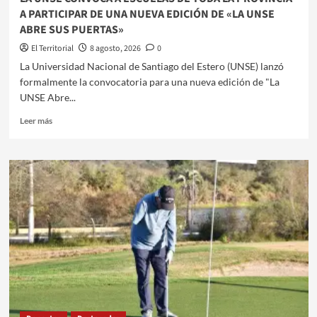
HISTORIA
A PARTICIPAR DE UNA NUEVA EDICIÓN DE «LA UNSE
ABRE SUS PUERTAS»
El Territorial
8 agosto, 2026
0
La Universidad Nacional de Santiago del Estero (UNSE) lanzó
formalmente la convocatoria para una nueva edición de "La
UNSE Abre...
Leer
Leer más
más
sobre
LA
UNSE
CONVOCA
A
ESCUELAS
DE
TODA
LA
PROVINCIA
A
PARTICIPAR
DE