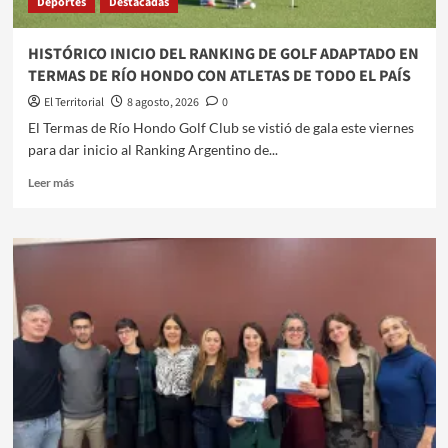
Deportes
Destacadas
UNA
NUEVA
EDICIÓN
HISTÓRICO INICIO DEL RANKING DE GOLF ADAPTADO EN
DE
TERMAS DE RÍO HONDO CON ATLETAS DE TODO EL PAÍS
«LA
UNSE
El Territorial
8 agosto, 2026
0
ABRE
​El Termas de Río Hondo Golf Club se vistió de gala este viernes
SUS
para dar inicio al Ranking Argentino de...
PUERTAS»
Leer
Leer más
más
sobre
HISTÓRICO
INICIO
DEL
RANKING
DE
GOLF
ADAPTADO
EN
TERMAS
DE
RÍO
HONDO