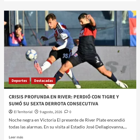
sobre
COUDET
DIO
LA
CARA
EN
VICTORIA:
«SÉ
QUE
ME
ESTÁ
PUTEANDO
MEDIO
Deportes
Destacadas
PAÍS,
PERO
SI
CRISIS PROFUNDA EN RIVER: PERDIÓ CON TIGRE Y
NO
SUMÓ SU SEXTA DERROTA CONSECUTIVA
SE
DAN
El Territorial
9 agosto, 2026
0
LOS
​Noche negra en Victoria ​El presente de River Plate encendió
RESULTADOS
todas las alarmas. En su visita al Estadio José Dellagiovanna,...
NO
LE
Leer
Leer más