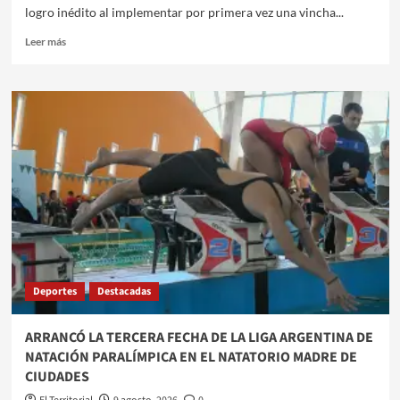
logro inédito al implementar por primera vez una vincha...
Leer
Leer más
más
sobre
HISTÓRICO
AVANCE
EN
SANTIAGO
DEL
ESTERO:
REALIZAN
POR
PRIMERA
VEZ
UNA
HABILITACIÓN
Deportes
Destacadas
AUDITIVA
CON
VINCHA
ARRANCÓ LA TERCERA FECHA DE LA LIGA ARGENTINA DE
DE
NATACIÓN PARALÍMPICA EN EL NATATORIO MADRE DE
CONDUCCIÓN
CIUDADES
ÓSEA
EN