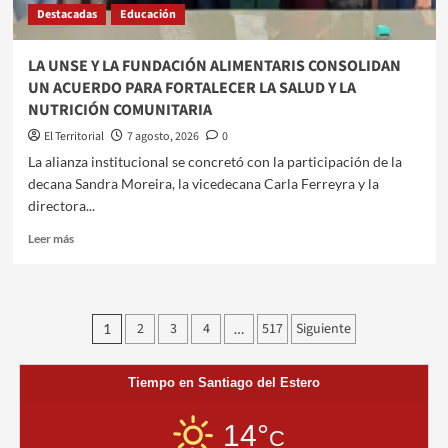
Destacadas
Educación
CON
ATLETAS
DE
​LA UNSE Y LA FUNDACIÓN ALIMENTARIS CONSOLIDAN
TODO
UN ACUERDO PARA FORTALECER LA SALUD Y LA
EL
NUTRICIÓN COMUNITARIA
PAÍS
El Territorial
7 agosto, 2026
0
​La alianza institucional se concretó con la participación de la
decana Sandra Moreira, la vicedecana Carla Ferreyra y la
directora...
Leer
Leer más
más
sobre
LA
Paginación
2
3
4
517
Siguiente
1
…
UNSE
de
Y
LA
entradas
Tiempo en Santiago del Estero
FUNDACIÓN
ALIMENTARIS
CONSOLIDAN
14°
C
UN