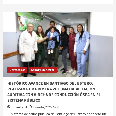
VOY
más
A
sobre
HACER
CRISIS
MAL
PROFUNDA
A
EN
RIVER»
RIVER:
PERDIÓ
CON
TIGRE
Y
SUMÓ
SU
SEXTA
DERROTA
Destacadas
Salud y Bienestar
CONSECUTIVA
HISTÓRICO AVANCE EN SANTIAGO DEL ESTERO:
REALIZAN POR PRIMERA VEZ UNA HABILITACIÓN
AUDITIVA CON VINCHA DE CONDUCCIÓN ÓSEA EN EL
SISTEMA PÚBLICO
El Territorial
9 agosto, 2026
0
​El sistema de salud pública de Santiago del Estero concretó un