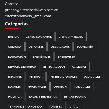
Correos:
prensa@elterritorialweb.com.ar
elterritorialweb@gmail.com
Categorías
BANDA
CENSO NACIONAL
CIENCIA Y TECNO
CULTURA
DEPORTES
DESTACADAS
ECONOMÍA
EDUCACIÓN
EFEMÉRIDES
ENTREVISTA
ESPACIO DE MARCA
ESPECTÁCULOS
GALERIAS
INFORME
INTERIOR
INTERNACIONALES
JUDICIALES
LOCALES
NACIONALES
OPINIÓN
POLICIALES
POLÍTICA
SALUD Y BIENESTAR
SIN CATEGORÍA
TERMAS DE RÍO HONDO
TURISMO
VIRAL