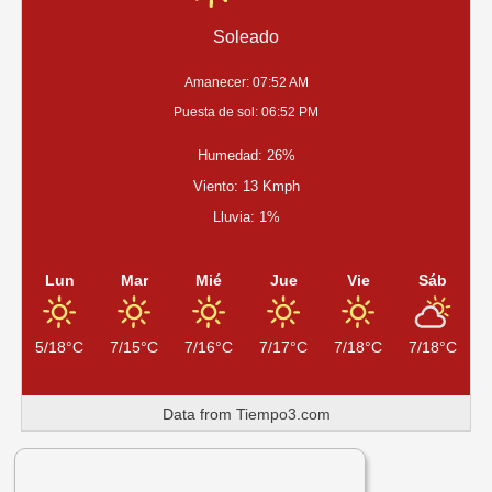
ACUERDO
Soleado
PARA
FORTALECER
LA
Amanecer: 07:52 AM
SALUD
Puesta de sol: 06:52 PM
Y
LA
Humedad: 26%
NUTRICIÓN
COMUNITARIA
Viento: 13 Kmph
Lluvia: 1%
Lun
Mar
Mié
Jue
Vie
Sáb
5/18°C
7/15°C
7/16°C
7/17°C
7/18°C
7/18°C
Data from
Tiempo3.com