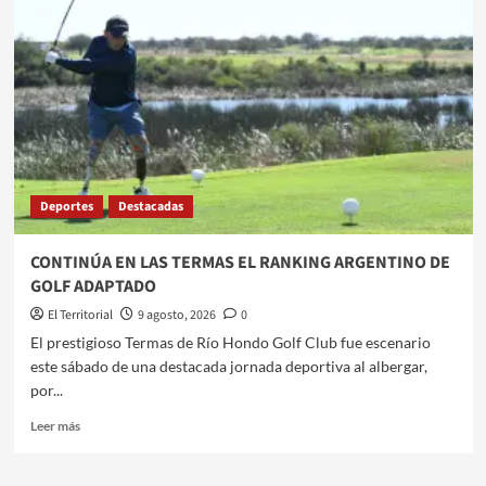
ESTA
EN
ROSARIO
PARA
EL
ÚLTIMO
ADIÓS
A
SU
PADRE
Deportes
Destacadas
​CONTINÚA EN LAS TERMAS EL RANKING ARGENTINO DE
GOLF ADAPTADO
El Territorial
9 agosto, 2026
0
​​El prestigioso Termas de Río Hondo Golf Club fue escenario
este sábado de una destacada jornada deportiva al albergar,
por...
Leer
Leer más
más
sobre