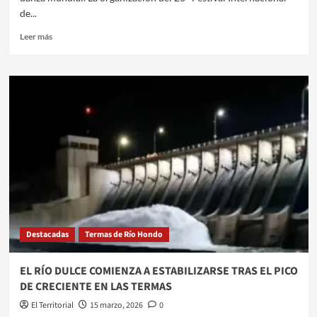
de...
Leer
Leer más
más
sobre
LAS
TERMAS
SE
PREPARA
PARA
EL
MUNDIAL
DE
FOLKLORE
FIFAS
2026
CON
Destacadas
Termas de Río Hondo
25
DELEGACIONES
EXTRANJERAS
EL RÍO DULCE COMIENZA A ESTABILIZARSE TRAS EL PICO
CONFIRMADAS
DE CRECIENTE EN LAS TERMAS
El Territorial
15 marzo, 2026
0