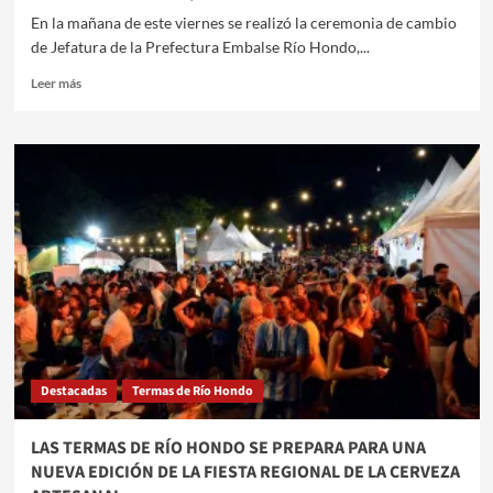
En la mañana de este viernes se realizó la ceremonia de cambio
de Jefatura de la Prefectura Embalse Río Hondo,...
Leer
Leer más
más
sobre
ASUMIÓ
EL
NUEVO
JEFE
DE
LA
PREFECTURA
EMBALSE
RÍO
HONDO
Destacadas
Termas de Río Hondo
LAS TERMAS DE RÍO HONDO SE PREPARA PARA UNA
NUEVA EDICIÓN DE LA FIESTA REGIONAL DE LA CERVEZA