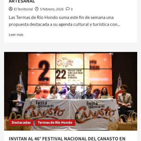
ARTESANAL
El Territorial
5 febrero, 2026
0
Las Termas de Río Hondo suma este fin de semana una
propuesta destacada a su agenda cultural y turística con...
Leer
Leer más
más
sobre
LAS
TERMAS
DE
RÍO
HONDO
SE
PREPARA
PARA
UNA
NUEVA
EDICIÓN
DE
Destacadas
Termas de Río Hondo
LA
FIESTA
REGIONAL
INVITAN AL 46° FESTIVAL NACIONAL DEL CANASTO EN