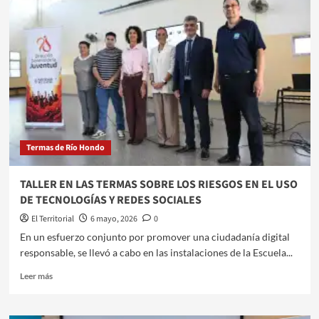
TERMAS
DE
RÍO
HONDO
SERÁ
SEDE
DEL
NEURO
TERMAS
2026
CON
Termas de Río Hondo
ESPECIALISTAS
DE
RENOMBRE
TALLER EN LAS TERMAS SOBRE LOS RIESGOS EN EL USO
INTERNACIONAL
DE TECNOLOGÍAS Y REDES SOCIALES
El Territorial
6 mayo, 2026
0
​En un esfuerzo conjunto por promover una ciudadanía digital
responsable, se llevó a cabo en las instalaciones de la Escuela...
Leer
Leer más
más
sobre
TALLER