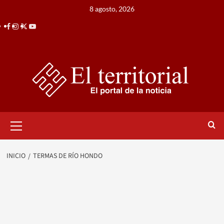
Saltar
8 agosto, 2026
al
Facebook
Instagram
Twitter
Youtube
contenido
Menú
primario
INICIO
TERMAS DE RÍO HONDO