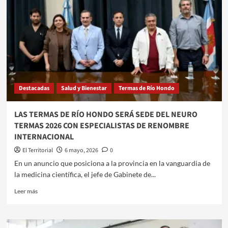
150
ESTUDIANTES
PARTICIPARON
EN
LAS
TERMAS
DE
UNA
CAPACITACIÓN
Destacadas
Salud y Bienestar
Termas de Río Hondo
DE
LA
ACTC
LAS TERMAS DE RÍO HONDO SERÁ SEDE DEL NEURO
TERMAS 2026 CON ESPECIALISTAS DE RENOMBRE
INTERNACIONAL
El Territorial
6 mayo, 2026
0
​En un anuncio que posiciona a la provincia en la vanguardia de
la medicina científica, el jefe de Gabinete de...
Leer
Leer más
más
sobre
LAS