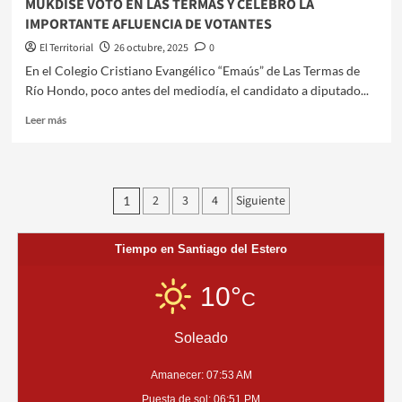
MUKDISE VOTÓ EN LAS TERMAS Y CELEBRÓ LA
IMPORTANTE AFLUENCIA DE VOTANTES
El Territorial
26 octubre, 2025
0
En el Colegio Cristiano Evangélico “Emaús” de Las Termas de
Río Hondo, poco antes del mediodía, el candidato a diputado...
Leer
Leer más
más
sobre
MUKDISE
VOTÓ
Paginación
2
3
4
Siguiente
1
EN
de
LAS
TERMAS
entradas
Tiempo en Santiago del Estero
Y
CELEBRÓ
LA
10°
C
IMPORTANTE
AFLUENCIA
Soleado
DE
VOTANTES
Amanecer: 07:53 AM
Puesta de sol: 06:51 PM