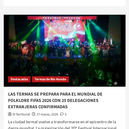
más
sobre
TERMAS
DE
RÍO
HONDO
LANZA
OFICIALMENTE
SU
TEMPORADA
2026
CON
UNA
ATRACTIVA
Destacadas
Termas de Río Hondo
PROPUESTA
ARTÍSTICA
LAS TERMAS SE PREPARA PARA EL MUNDIAL DE
FOLKLORE FIFAS 2026 CON 25 DELEGACIONES
EXTRANJERAS CONFIRMADAS
El Territorial
27 marzo, 2026
0
​La ciudad termal vuelve a transformarse en el epicentro de la
danza mundial. La organización del 20° Festival Internacional