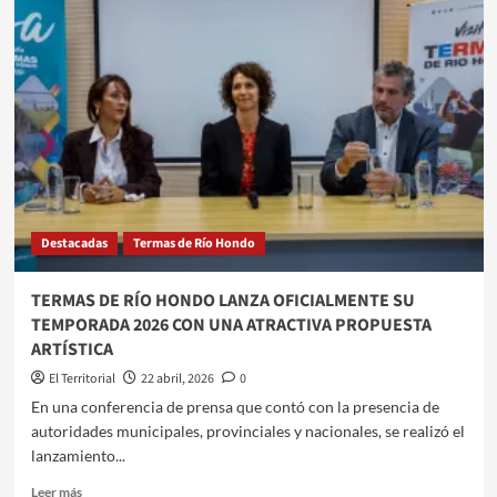
EN
LAS
TERMAS
SOBRE
LOS
RIESGOS
EN
EL
USO
DE
TECNOLOGÍAS
Destacadas
Termas de Río Hondo
Y
REDES
SOCIALES
TERMAS DE RÍO HONDO LANZA OFICIALMENTE SU
TEMPORADA 2026 CON UNA ATRACTIVA PROPUESTA
ARTÍSTICA
El Territorial
22 abril, 2026
0
​En una conferencia de prensa que contó con la presencia de
autoridades municipales, provinciales y nacionales, se realizó el
lanzamiento...
Leer
Leer más