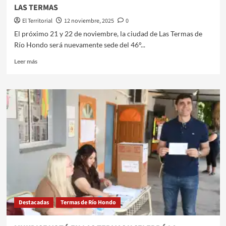
DE
LAS TERMAS
LA
CERVEZA
El Territorial
12 noviembre, 2025
0
ARTESANAL
El próximo 21 y 22 de noviembre, la ciudad de Las Termas de
Río Hondo será nuevamente sede del 46°...
Leer
Leer más
más
sobre
INVITAN
AL
46°
FESTIVAL
NACIONAL
DEL
CANASTO
EN
LAS
TERMAS
Destacadas
Termas de Río Hondo