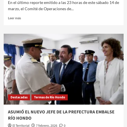
En el último reporte emitido a las 23 horas de este sábado 14 de
marzo, el Comité de Operaciones de...
Leer
Leer más
más
sobre
EL
RÍO
DULCE
COMIENZA
A
ESTABILIZARSE
TRAS
EL
PICO
DE
CRECIENTE
EN
Destacadas
Termas de Río Hondo
LAS
TERMAS
ASUMIÓ EL NUEVO JEFE DE LA PREFECTURA EMBALSE
RÍO HONDO
El Territorial
7 febrero, 2026
0