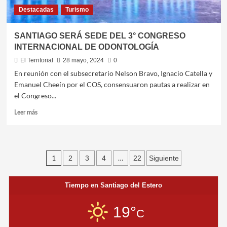
Destacadas
Turismo
SANTIAGO SERÁ SEDE DEL 3° CONGRESO
INTERNACIONAL DE ODONTOLOGÍA
El Territorial
28 mayo, 2024
0
En reunión con el subsecretario Nelson Bravo, Ignacio Catella y
Emanuel Cheeín por el COS, consensuaron pautas a realizar en
el Congreso...
Leer
Leer más
más
sobre
SANTIAGO
SERÁ
Paginación
1
…
2
3
4
22
Siguiente
SEDE
DEL
de
3°
Tiempo en Santiago del Estero
entradas
CONGRESO
INTERNACIONAL
DE
19°
C
ODONTOLOGÍA