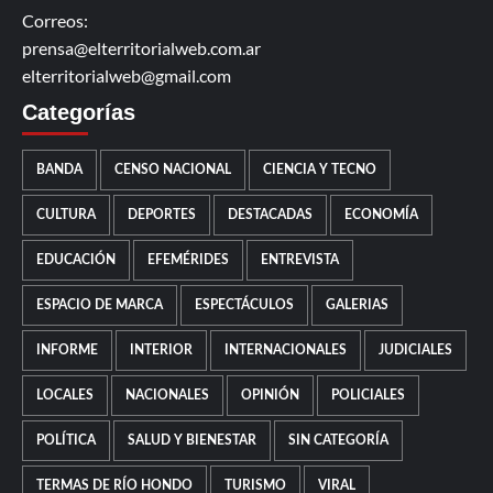
Correos:
prensa@elterritorialweb.com.ar
elterritorialweb@gmail.com
Categorías
BANDA
CENSO NACIONAL
CIENCIA Y TECNO
CULTURA
DEPORTES
DESTACADAS
ECONOMÍA
EDUCACIÓN
EFEMÉRIDES
ENTREVISTA
ESPACIO DE MARCA
ESPECTÁCULOS
GALERIAS
INFORME
INTERIOR
INTERNACIONALES
JUDICIALES
LOCALES
NACIONALES
OPINIÓN
POLICIALES
POLÍTICA
SALUD Y BIENESTAR
SIN CATEGORÍA
TERMAS DE RÍO HONDO
TURISMO
VIRAL