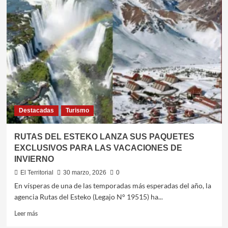
FERIADO
DEL
TRABAJADOR
MOVILIZÓ
A
1,1
MILLONES
DE
TURISTAS
CON
UN
Destacadas
Turismo
IMPACTO
DE
$
RUTAS DEL ESTEKO LANZA SUS PAQUETES
235
EXCLUSIVOS PARA LAS VACACIONES DE
MIL
INVIERNO
MILLONES
El Territorial
30 marzo, 2026
0
​​En vísperas de una de las temporadas más esperadas del año, la
agencia Rutas del Esteko (Legajo N° 19515) ha...
Leer
Leer más
más