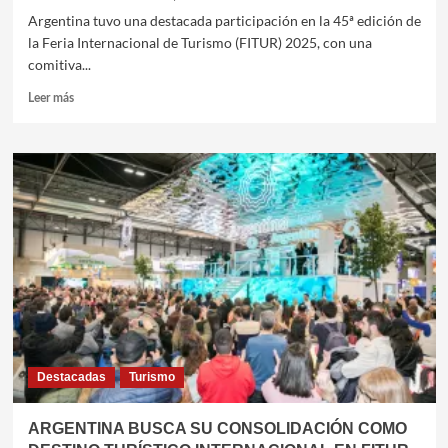
Argentina tuvo una destacada participación en la 45ª edición de
la Feria Internacional de Turismo (FITUR) 2025, con una
comitiva...
Leer
Leer más
más
sobre
EXITOSA
PARTICIPACIÓN
DE
LA
ARGENTINA
EN
FITUR
2025
Destacadas
Turismo
ARGENTINA BUSCA SU CONSOLIDACIÓN COMO