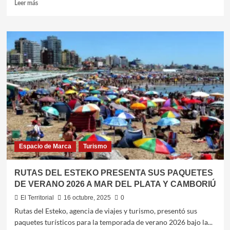
Leer
Leer más
más
sobre
SANTIAGO
DEL
ESTERO
DIO
INICIO
OFICIAL
A
LA
TEMPORADA
“VERANO
2026”
Espacio de Marca
Turismo
RUTAS DEL ESTEKO PRESENTA SUS PAQUETES
DE VERANO 2026 A MAR DEL PLATA Y CAMBORIÚ
El Territorial
16 octubre, 2025
0
Rutas del Esteko, agencia de viajes y turismo, presentó sus
paquetes turísticos para la temporada de verano 2026 bajo la...