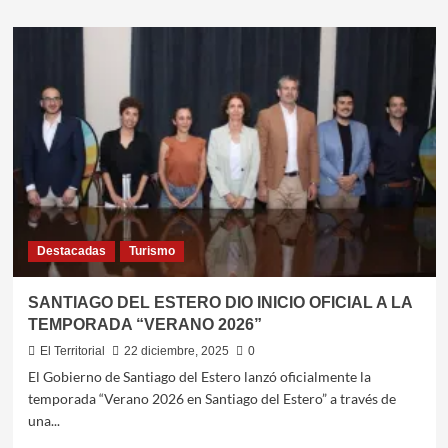
sobre
RUTAS
DEL
ESTEKO
LANZA
SUS
PAQUETES
EXCLUSIVOS
PARA
LAS
VACACIONES
DE
INVIERNO
Destacadas
Turismo
SANTIAGO DEL ESTERO DIO INICIO OFICIAL A LA
TEMPORADA “VERANO 2026”
El Territorial
22 diciembre, 2025
0
El Gobierno de Santiago del Estero lanzó oficialmente la
temporada “Verano 2026 en Santiago del Estero” a través de
una...