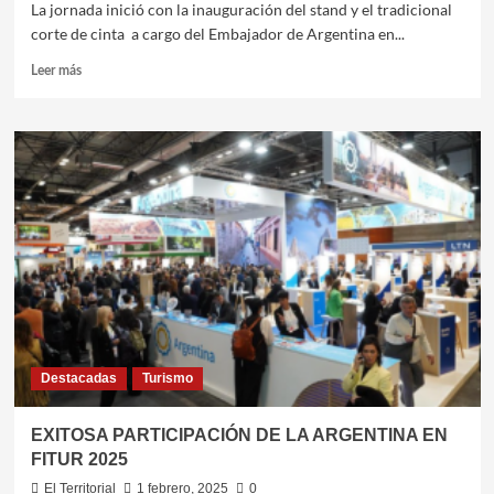
La jornada inició con la inauguración del stand y el tradicional
corte de cinta a cargo del Embajador de Argentina en...
Leer
Leer más
más
sobre
ARGENTINA
SE
DESTACA
EN
LA
PRIMERA
JORNADA
DE
TRABAJO
EN
ITB
BERLÍN
Destacadas
Turismo
2025
EXITOSA PARTICIPACIÓN DE LA ARGENTINA EN
FITUR 2025
El Territorial
1 febrero, 2025
0