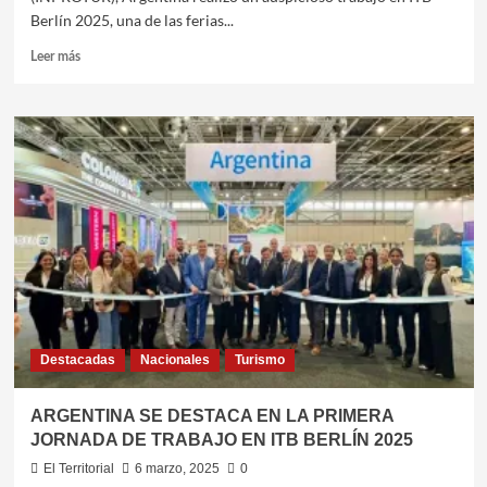
Berlín 2025, una de las ferias...
Leer
Leer más
más
sobre
ITB
2025:
ARGENTINA
CONQUISTÓ
AL
MERCADO
ALEMÁN
POR
SU
NATURALEZA
Y
SUS
Destacadas
Nacionales
Turismo
PAISAJES
ARGENTINA SE DESTACA EN LA PRIMERA
JORNADA DE TRABAJO EN ITB BERLÍN 2025
El Territorial
6 marzo, 2025
0