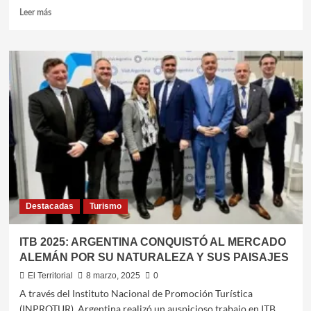
Leer
Leer más
más
sobre
RUTAS
DEL
ESTEKO
PRESENTA
SUS
PAQUETES
DE
VERANO
2026
A
MAR
DEL
Destacadas
Turismo
PLATA
Y
CAMBORIÚ
ITB 2025: ARGENTINA CONQUISTÓ AL MERCADO
ALEMÁN POR SU NATURALEZA Y SUS PAISAJES
El Territorial
8 marzo, 2025
0
A través del Instituto Nacional de Promoción Turística
(INPROTUR), Argentina realizó un auspicioso trabajo en ITB