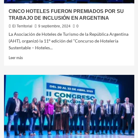
CINCO HOTELES FUERON PREMIADOS POR SU
TRABAJO DE INCLUSIÓN EN ARGENTINA
El Territorial
9 septiembre, 2024
0
La Asociación de Hoteles de Turismo de la República Argentina
(AHT), organizó la 11° edición del “Concurso de Hotelería
Sustentable – Hoteles...
Leer
Leer más
más
sobre
CINCO
HOTELES
FUERON
PREMIADOS
POR
SU
TRABAJO
DE
INCLUSIÓN
EN
ARGENTINA