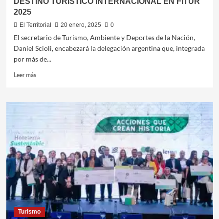
DESTINO TURÍSTICO INTERNACIONAL EN FITUR
2025
El Territorial
20 enero, 2025
0
El secretario de Turismo, Ambiente y Deportes de la Nación,
Daniel Scioli, encabezará la delegación argentina que, integrada
por más de...
Leer
Leer más
más
sobre
ARGENTINA
BUSCA
SU
CONSOLIDACIÓN
COMO
DESTINO
TURÍSTICO
INTERNACIONAL
EN
FITUR
2025
Turismo