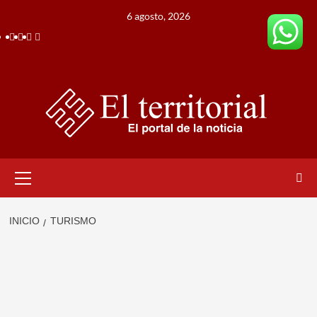
Saltar
6 agosto, 2026
al
Facebook
Instagram
Twitter
Youtube
contenido
Menú
primario
INICIO
TURISMO