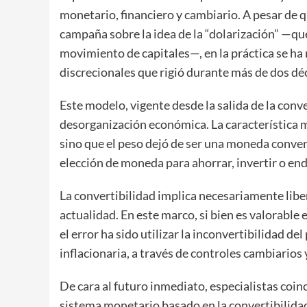
monetario, financiero y cambiario. A pesar de q
campaña sobre la idea de la “dolarización” —qu
movimiento de capitales—, en la práctica se h
discrecionales que rigió durante más de dos dé
Este modelo, vigente desde la salida de la conve
desorganización económica. La característica m
sino que el peso dejó de ser una moneda converti
elección de moneda para ahorrar, invertir o en
La convertibilidad implica necesariamente libe
actualidad. En este marco, si bien es valorable e
el error ha sido utilizar la inconvertibilidad d
inflacionaria, a través de controles cambiarios 
De cara al futuro inmediato, especialistas coin
sistema monetario basado en la convertibilidad.