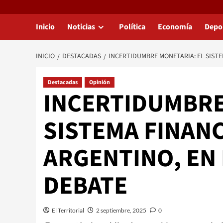
Inicio
Noticias
Política
Economía
Depo
INICIO
DESTACADAS
INCERTIDUMBRE MONETARIA: EL SISTE
Destacadas
Opinión
INCERTIDUMBRE
SISTEMA FINANC
ARGENTINO, EN
DEBATE
El Territorial
2 septiembre, 2025
0