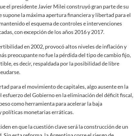
ue el presidente Javier Milei construyó gran parte de su
e supone la máxima apertura financiera y libertad para el
a mantenido el esquema de controles e intervenciones
cadas, con excepción de los años 2016 y 2017.
rtibilidad en 2002, provocó altos niveles de inflación y
ás preocupante no fue la pérdida del tipo de cambio fijo,
ble, es decir, respaldada por la posibilidad de libre
deudarse.
rtad para el movimiento de capitales, algo ausente en la
l esfuerzo del Gobierno en la eliminación del déficit fiscal,
el peso como herramienta para acelerar la baja
y políticas monetarias erráticas.
ciden en que la cuestión clave será la construcción de un
 Sin esta reforma, la Argentina corre el riesgo de