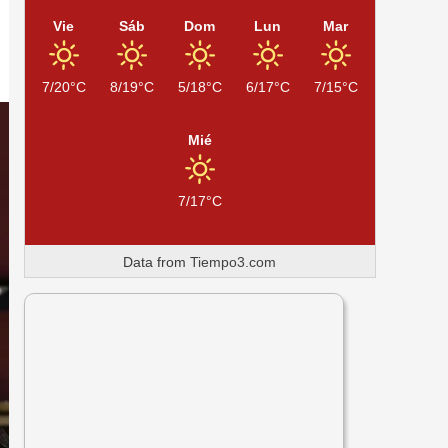
Vie
Sáb
Dom
Lun
Mar
7/20°C
8/19°C
5/18°C
6/17°C
7/15°C
Mié
7/17°C
Data from
Tiempo3.com