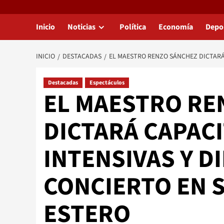
Inicio
Noticias
Política
Economía
Depo
INICIO
DESTACADAS
EL MAESTRO RENZO SÁNCHEZ DICTARÁ 
Destacadas
Espectáculos
EL MAESTRO RE
DICTARÁ CAPAC
INTENSIVAS Y D
CONCIERTO EN 
ESTERO