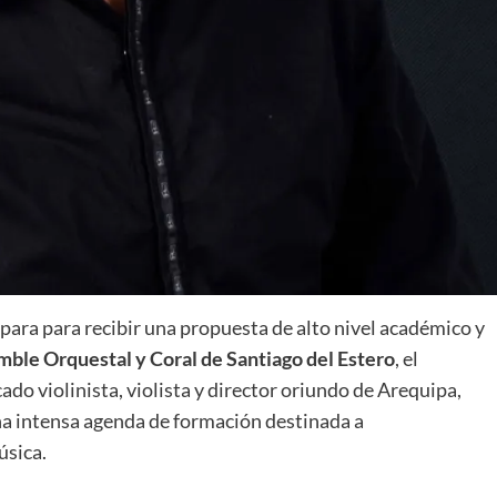
epara para recibir una propuesta de alto nivel académico y
mble Orquestal y Coral de Santiago del Estero
, el
do violinista, violista y director oriundo de Arequipa,
una intensa agenda de formación destinada a
úsica.