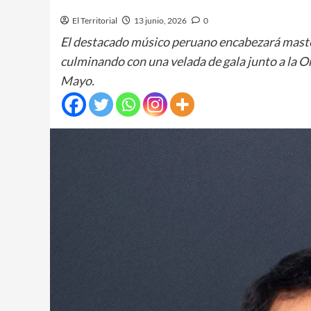
El Territorial
13 junio, 2026
0
El destacado músico peruano encabezará master 
culminando con una velada de gala junto a la O
Mayo.