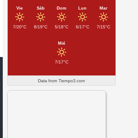
Vie
Sáb
Dom
Lun
Mar
7/20°C
8/19°C
5/18°C
6/17°C
7/15°C
Mié
7/17°C
Data from
Tiempo3.com