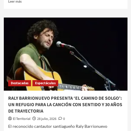
Leer
Leer más
más
sobre
SANTIAGO
DEL
ESTERO
Y
EL
INTA
IMPULSAN
UN
PROGRAMA
HISTÓRICO
PARA
TRANSFORMAR
Destacadas
Espectáculos
EL
SECTOR
PRODUCTIVO
RALY BARRIONUEVO PRESENTA ‘EL CAMINO DE SOLGO’:
PROVINCIAL
UN REFUGIO PARA LA CANCIÓN CON SENTIDO Y 30 AÑOS
DE TRAYECTORIA
El Territorial
28 julio, 2026
0
​El reconocido cantautor santiagueño Raly Barrionuevo