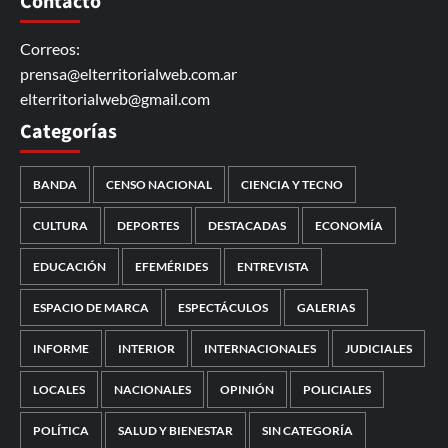
Contacto
Correos:
prensa@elterritorialweb.com.ar
elterritorialweb@gmail.com
Categorías
BANDA
CENSO NACIONAL
CIENCIA Y TECNO
CULTURA
DEPORTES
DESTACADAS
ECONOMÍA
EDUCACIÓN
EFEMÉRIDES
ENTREVISTA
ESPACIO DE MARCA
ESPECTÁCULOS
GALERIAS
INFORME
INTERIOR
INTERNACIONALES
JUDICIALES
LOCALES
NACIONALES
OPINIÓN
POLICIALES
POLÍTICA
SALUD Y BIENESTAR
SIN CATEGORÍA