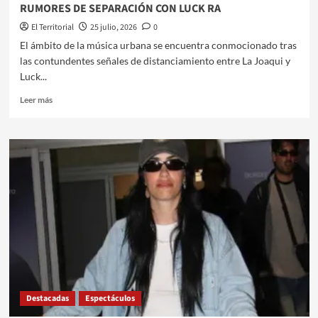
RUMORES DE SEPARACIÓN CON LUCK RA
El Territorial
25 julio, 2026
0
​​El ámbito de la música urbana se encuentra conmocionado tras
las contundentes señales de distanciamiento entre La Joaqui y
Luck...
Leer
Leer más
más
sobre
EL
LLAMATIVO
POSTEO
DE
LA
JOAQUI
EN
MEDIO
DE
LOS
RUMORES
Destacadas
Espectáculos
DE
SEPARACIÓN