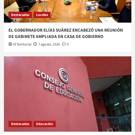
IMPERDIBLE EN SKY CLUB
4
Destacadas
Locales
Destacadas
Espectáculos
LEO MAIELLO PRESENTA “YO, SIN CULPA” EN
EL GOBERNADOR ELÍAS SUÁREZ ENCABEZÓ UNA REUNIÓN
SANTIAGO DEL ESTERO
DE GABINETE AMPLIADA EN CASA DE GOBIERNO
5
El Territorial
7 agosto, 2026
0
Destacadas
Educación