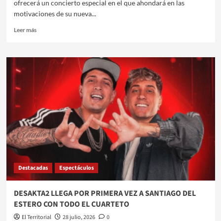
ofrecerá un concierto especial en el que ahondará en las
motivaciones de su nueva...
Leer
Leer más
más
sobre
RALY
BARRIONUEVO
PRESENTA
‘EL
CAMINO
DE
SOLGO’:
UN
REFUGIO
PARA
LA
CANCIÓN
Destacadas
Espectáculos
CON
SENTIDO
Y
DESAKTA2 LLEGA POR PRIMERA VEZ A SANTIAGO DEL
30
ESTERO CON TODO EL CUARTETO
AÑOS
DE
El Territorial
28 julio, 2026
0