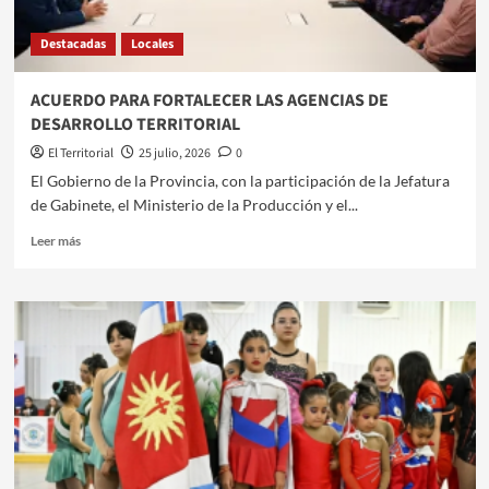
473°
ANIVERSARIO
Destacadas
Locales
DE
LA
MADRE
ACUERDO PARA FORTALECER LAS AGENCIAS DE
DE
DESARROLLO TERRITORIAL
CIUDADES
El Territorial
25 julio, 2026
0
El Gobierno de la Provincia, con la participación de la Jefatura
de Gabinete, el Ministerio de la Producción y el...
Leer
Leer más
más
sobre
ACUERDO
PARA
FORTALECER
LAS
AGENCIAS
DE
DESARROLLO
TERRITORIAL