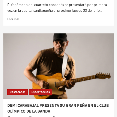
TRAYECTORIA
​​El fenómeno del cuarteto cordobés se presentará por primera
vez en la capital santiagueña el próximo jueves 30 de julio...
Leer
Leer más
más
sobre
DESAKTA2
LLEGA
POR
PRIMERA
VEZ
A
SANTIAGO
DEL
ESTERO
CON
TODO
EL
Destacadas
Espectáculos
CUARTETO
​DEMI CARABAJAL PRESENTA SU GRAN PEÑA EN EL CLUB
OLÍMPICO DE LA BANDA