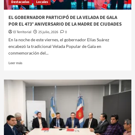
Destacadas
Locales
DE
LA
POLÉMICA
EL GOBERNADOR PARTICIPÓ DE LA VELADA DE GALA
POR
POR EL 473° ANIVERSARIO DE LA MADRE DE CIUDADES
LAS
CRÍTICAS
El Territorial
25 julio, 2026
0
A
​En la noche de este viernes, el gobernador Elías Suárez
ARGENTINA
encabezó la tradicional Velada Popular de Gala en
conmemoración del...
Leer
Leer más
más
sobre
EL
GOBERNADOR
PARTICIPÓ
DE
LA
VELADA
DE
GALA
POR
EL