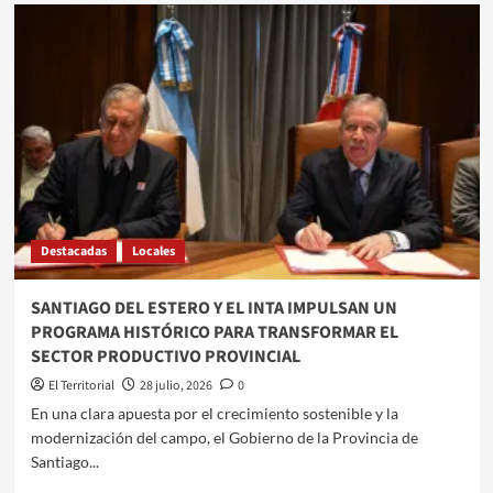
EL
RIESGO
PAÍS
DE
ARGENTINA
SUBE
A
450
PUNTOS
Y
ENCIENDE
LAS
Destacadas
Locales
ALERTAS
EN
EL
SANTIAGO DEL ESTERO Y EL INTA IMPULSAN UN
MERCADO
PROGRAMA HISTÓRICO PARA TRANSFORMAR EL
FINANCIERO
SECTOR PRODUCTIVO PROVINCIAL
El Territorial
28 julio, 2026
0
​​En una clara apuesta por el crecimiento sostenible y la
modernización del campo, el Gobierno de la Provincia de
Santiago...