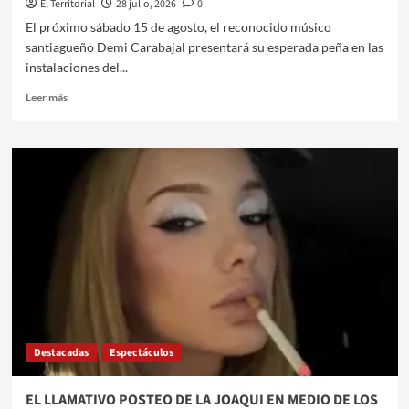
El Territorial
28 julio, 2026
0
​El próximo sábado 15 de agosto, el reconocido músico
santiagueño Demi Carabajal presentará su esperada peña en las
instalaciones del...
Leer
Leer más
más
sobre
DEMI
CARABAJAL
PRESENTA
SU
GRAN
PEÑA
EN
EL
CLUB
OLÍMPICO
DE
Destacadas
Espectáculos
LA
BANDA
​EL LLAMATIVO POSTEO DE LA JOAQUI EN MEDIO DE LOS