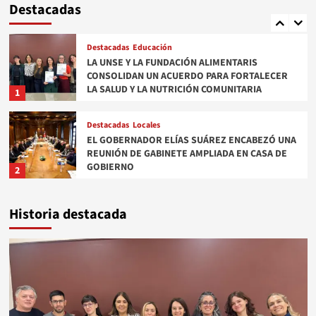
Destacadas
CONSOLIDAN UN ACUERDO PARA FORTALECER
LA SALUD Y LA NUTRICIÓN COMUNITARIA
1
Destacadas
Locales
EL GOBERNADOR ELÍAS SUÁREZ ENCABEZÓ UNA
REUNIÓN DE GABINETE AMPLIADA EN CASA DE
GOBIERNO
2
Destacadas
Educación
EL CONSEJO GENERAL DE EDUCACIÓN
CONFIRMÓ EL CRONOGRAMA DE ADMISIÓN
PARA EL CONCURSO DE CARGOS DIRECTIVOS
3
Historia destacada
Destacadas
Espectáculos
LAS PASTILLAS DEL ABUELO REGRESAN A
SANTIAGO DEL ESTERO CON UN SHOW
IMPERDIBLE EN SKY CLUB
4
Destacadas
Espectáculos
LEO MAIELLO PRESENTA “YO, SIN CULPA” EN