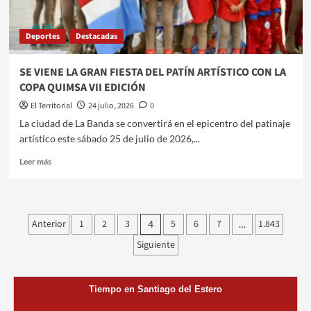
Deportes
Destacadas
SE VIENE LA GRAN FIESTA DEL PATÍN ARTÍSTICO CON LA
COPA QUIMSA VII EDICIÓN
El Territorial
24 julio, 2026
0
La ciudad de La Banda se convertirá en el epicentro del patinaje
artístico este sábado 25 de julio de 2026,...
Leer
Leer más
más
sobre
SE
VIENE
Paginación
Anterior
1
2
3
5
6
7
1.843
4
…
LA
de
GRAN
Siguiente
FIESTA
entradas
DEL
PATÍN
Tiempo en Santiago del Estero
ARTÍSTICO
CON