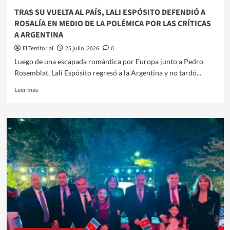
CON
TRAS SU VUELTA AL PAÍS, LALI ESPÓSITO DEFENDIÓ A
LUCK
ROSALÍA EN MEDIO DE LA POLÉMICA POR LAS CRÍTICAS
RA
A ARGENTINA
El Territorial
25 julio, 2026
0
​Luego de una escapada romántica por Europa junto a Pedro
Rosemblat, Lali Espósito regresó a la Argentina y no tardó...
Leer
Leer más
más
sobre
TRAS
SU
VUELTA
AL
PAÍS,
LALI
ESPÓSITO
DEFENDIÓ
A
ROSALÍA
EN
MEDIO