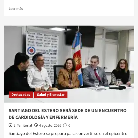
Leer
Leer más
más
sobre
CORAZÓN
DE
MAMÁ:
UNA
CAMPAÑA
PARA
CUIDAR
LA
SALUD
CARDIOVASCULAR
ANTES,
Destacadas
Salud y Bienestar
DURANTE
Y
DESPUÉS
SANTIAGO DEL ESTERO SERÁ SEDE DE UN ENCUENTRO
DEL
DE CARDIOLOGÍA Y ENFERMERÍA
EMBARAZO
El Territorial
4 agosto, 2026
0
​Santiago del Estero se prepara para convertirse en el epicentro