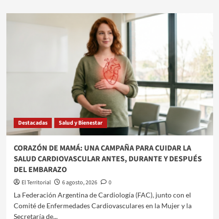
sobre
SEMANA
DE
LA
LACTANCIA
MATERNA:
EL
CIS
BANDA
REAFIRMA
SU
LIDERAZGO
EN
Destacadas
Salud y Bienestar
ATENCIÓN
MATERNO
INFANTIL
​CORAZÓN DE MAMÁ: UNA CAMPAÑA PARA CUIDAR LA
Y
SALUD CARDIOVASCULAR ANTES, DURANTE Y DESPUÉS
SALUD
DEL EMBARAZO
PÚBLICA
El Territorial
6 agosto, 2026
0
​La Federación Argentina de Cardiología (FAC), junto con el
Comité de Enfermedades Cardiovasculares en la Mujer y la
Secretaría de...