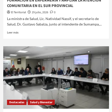
FORMACIÓN EN ENFERMERÍA Y AMPLIAR LA ATENCIÓN
COMUNITARIO
COMUNITARIA EN EL SUR PROVINCIAL
E
INSTITUCIONAL
El Territorial
29 julio, 2026
0
​​La ministra de Salud, Lic. Natividad Nassif, y el secretario de
Salud, Dr. Gustavo Sabalza, junto al intendente de Sumampa,...
Leer
Leer más
más
sobre
SALUD
FIRMÓ
ACUERDOS
PARA
FORTALECER
LA
FORMACIÓN
EN
ENFERMERÍA
Y
AMPLIAR
LA
Destacadas
Salud y Bienestar
ATENCIÓN
COMUNITARIA