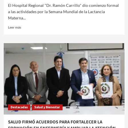
​​El Hospital Regional "Dr. Ramón Carrillo" dio comienzo formal
a las actividades por la Semana Mundial de la Lactancia
Materna...
Leer
Leer más
más
sobre
EL
HOSPITAL
REGIONAL
INICIÓ
LA
SEMANA
MUNDIAL
DE
LA
LACTANCIA
MATERNA
CON
Destacadas
Salud y Bienestar
UN
RECLAMO
DE
SALUD FIRMÓ ACUERDOS PARA FORTALECER LA
APOYO