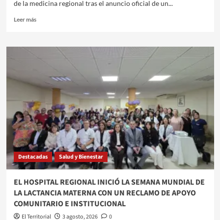
de la medicina regional tras el anuncio oficial de un...
Leer
Leer más
más
sobre
SANTIAGO
DEL
ESTERO
SERÁ
SEDE
DE
UN
ENCUENTRO
DE
CARDIOLOGÍA
Y
ENFERMERÍA
Destacadas
Salud y Bienestar
EL HOSPITAL REGIONAL INICIÓ LA SEMANA MUNDIAL DE
LA LACTANCIA MATERNA CON UN RECLAMO DE APOYO
COMUNITARIO E INSTITUCIONAL
El Territorial
3 agosto, 2026
0