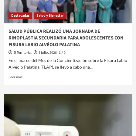
INTERNACIÓN
PARA
Destacadas
Salud y Bienestar
MUJERES
Y
RENOVÓ
SALUD PÚBLICA REALIZÓ UNA JORNADA DE
SERVICIOS
RINOPLASTIA SECUNDARIA PARA ADOLESCENTES CON
CLAVE
FISURA LABIO ALVÉOLO PALATINA
El Territorial
3 julio, 2026
0
​En el marco del Mes de la Concientización sobre la Fisura Labio
Alvéolo Palatina (FLAP), se llevó a cabo una...
Leer
Leer más
más
sobre
SALUD
PÚBLICA
REALIZÓ
UNA
JORNADA
DE
RINOPLASTIA
SECUNDARIA