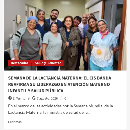
AVANCE
EN
SANTIAGO
DEL
ESTERO:
REALIZAN
POR
PRIMERA
VEZ
UNA
HABILITACIÓN
Destacadas
Salud y Bienestar
AUDITIVA
CON
VINCHA
SEMANA DE LA LACTANCIA MATERNA: EL CIS BANDA
DE
REAFIRMA SU LIDERAZGO EN ATENCIÓN MATERNO
CONDUCCIÓN
INFANTIL Y SALUD PÚBLICA
ÓSEA
EN
El Territorial
7 agosto, 2026
0
EL
En el marco de las actividades por la Semana Mundial de la
SISTEMA
Lactancia Materna, la ministra de Salud de la...
PÚBLICO
Leer
Leer más
más