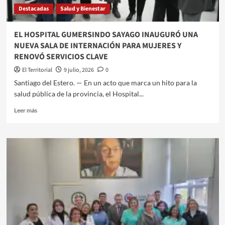
SITUACIÓN
Destacadas
Salud y Bienestar
DEL
PROGRAMA
INCLUIR
​EL HOSPITAL GUMERSINDO SAYAGO INAUGURÓ UNA
SALUD
NUEVA SALA DE INTERNACIÓN PARA MUJERES Y
RENOVÓ SERVICIOS CLAVE
El Territorial
9 julio, 2026
0
​Santiago del Estero. — En un acto que marca un hito para la
salud pública de la provincia, el Hospital...
Leer
Leer más
más
sobre
EL
HOSPITAL
GUMERSINDO
SAYAGO
INAUGURÓ
UNA
NUEVA
SALA
DE