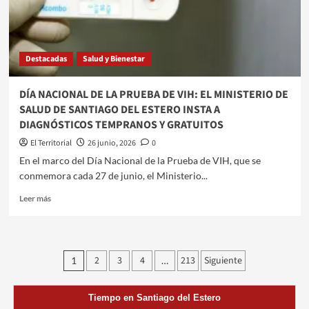
PARA
ADOLESCENTES
CON
FISURA
Destacadas
Salud y Bienestar
LABIO
ALVÉOLO
PALATINA
DÍA NACIONAL DE LA PRUEBA DE VIH: EL MINISTERIO DE
SALUD DE SANTIAGO DEL ESTERO INSTA A
DIAGNÓSTICOS TEMPRANOS Y GRATUITOS
El Territorial
26 junio, 2026
0
​​En el marco del Día Nacional de la Prueba de VIH, que se
conmemora cada 27 de junio, el Ministerio...
Leer
Leer más
más
sobre
DÍA
NACIONAL
Paginación
2
3
4
213
Siguiente
1
…
DE
de
LA
PRUEBA
entradas
Tiempo en Santiago del Estero
DE