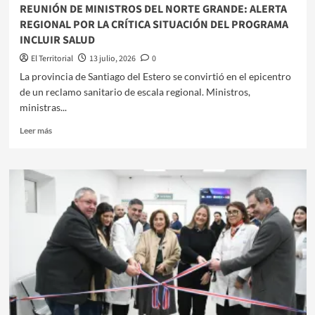
EN
REUNIÓN DE MINISTROS DEL NORTE GRANDE: ALERTA
EL
REGIONAL POR LA CRÍTICA SITUACIÓN DEL PROGRAMA
SUR
INCLUIR SALUD
PROVINCIAL
El Territorial
13 julio, 2026
0
​La provincia de Santiago del Estero se convirtió en el epicentro
de un reclamo sanitario de escala regional. Ministros,
ministras...
Leer
Leer más
más
sobre
REUNIÓN
DE
MINISTROS
DEL
NORTE
GRANDE:
ALERTA
REGIONAL
POR
LA
CRÍTICA