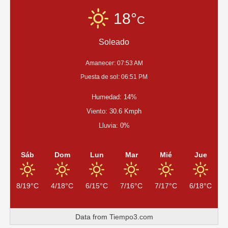
VIH:
EL
18°
C
MINISTERIO
DE
Soleado
SALUD
DE
SANTIAGO
Amanecer: 07:53 AM
DEL
Puesta de sol: 06:51 PM
ESTERO
INSTA
Humedad: 14%
A
DIAGNÓSTICOS
Viento: 30.6 Kmph
TEMPRANOS
Lluvia: 0%
Y
GRATUITOS
Sáb
Dom
Lun
Mar
Mié
Jue
8/19°C
4/18°C
6/15°C
7/16°C
7/17°C
6/18°C
Data from
Tiempo3.com