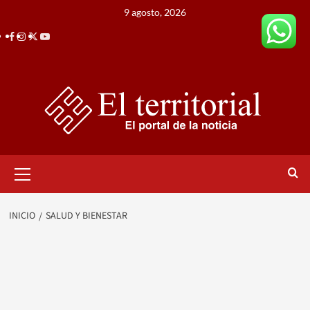
Saltar
9 agosto, 2026
al
Facebook
Instagram
Twitter
Youtube
contenido
Menú
primario
INICIO
SALUD Y BIENESTAR