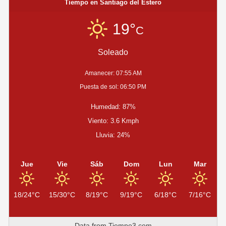
entradas
Tiempo en Santiago del Estero
TODA
LA
19°
C
PROVINCIA
Y
GERARDO
Soleado
ZAMORA
CELEBRÓ
Amanecer: 07:55 AM
LA
VICTORIA
Puesta de sol: 06:50 PM
DEL
OFICIALISMO
Humedad: 87%
Viento: 3.6 Kmph
Lluvia: 24%
Jue
Vie
Sáb
Dom
Lun
Mar
18/24°C
15/30°C
8/19°C
9/19°C
6/18°C
7/16°C
Data from
Tiempo3.com