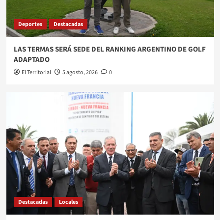
4
Deportes
Destacadas
Destacadas
Locales
CONVENIO HISTÓRICO EN SANTIAGO DEL
ESTERO: AVANZA LA JERARQUIZACIÓN Y
LAS TERMAS SERÁ SEDE DEL RANKING ARGENTINO DE GOLF
TITULARIZACIÓN DOCENTE
5
ADAPTADO
El Territorial
5 agosto, 2026
0
Destacadas
Locales