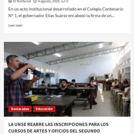
El Territorial
4 agosto, 2026
0
​En un acto institucional desarrollado en el Colegio Centenario
N° 1, el gobernador Elías Suárez encabezó la firma de un...
Leer
Leer más
más
sobre
CONVENIO
HISTÓRICO
EN
SANTIAGO
DEL
ESTERO:
AVANZA
LA
JERARQUIZACIÓN
Y
TITULARIZACIÓN
DOCENTE
Destacadas
Educación
LA UNSE REABRE LAS INSCRIPCIONES PARA LOS
CURSOS DE ARTES Y OFICIOS DEL SEGUNDO