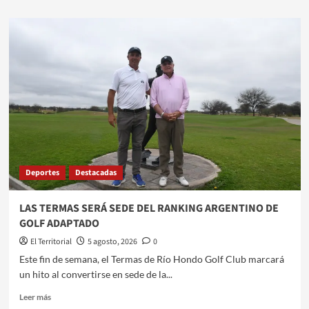
sobre
CORAZÓN
DE
MAMÁ:
UNA
CAMPAÑA
PARA
CUIDAR
LA
SALUD
CARDIOVASCULAR
ANTES,
Deportes
Destacadas
DURANTE
Y
DESPUÉS
LAS TERMAS SERÁ SEDE DEL RANKING ARGENTINO DE
DEL
GOLF ADAPTADO
EMBARAZO
El Territorial
5 agosto, 2026
0
​​Este fin de semana, el Termas de Río Hondo Golf Club marcará
un hito al convertirse en sede de la...
Leer
Leer más
más