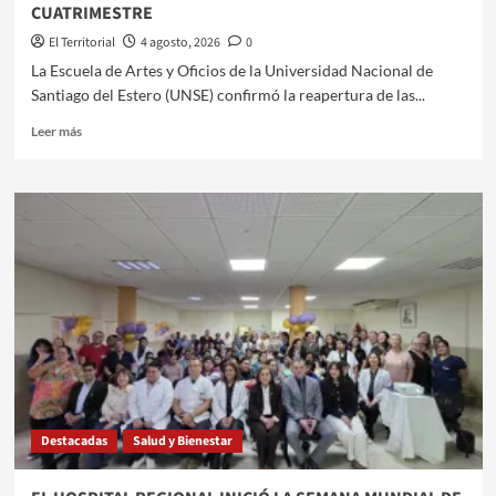
CUATRIMESTRE
El Territorial
4 agosto, 2026
0
​La Escuela de Artes y Oficios de la Universidad Nacional de
Santiago del Estero (UNSE) confirmó la reapertura de las...
Leer
Leer más
más
sobre
LA
UNSE
REABRE
LAS
INSCRIPCIONES
PARA
LOS
CURSOS
DE
ARTES
Y
OFICIOS
Destacadas
Salud y Bienestar
DEL
SEGUNDO
CUATRIMESTRE