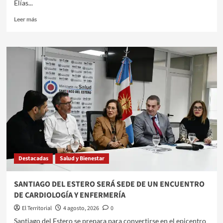
Elías...
Leer
Leer más
más
sobre
EL
GOBERNADOR
ELÍAS
SUÁREZ
INAUGURÓ
UN
ACUEDUCTO
Y
VIVIENDAS
SOCIALES
EN
EL
Destacadas
Salud y Bienestar
SIMBOL
Y
NUEVA
SANTIAGO DEL ESTERO SERÁ SEDE DE UN ENCUENTRO
FRANCIA
DE CARDIOLOGÍA Y ENFERMERÍA
El Territorial
4 agosto, 2026
0
​Santiago del Estero se prepara para convertirse en el epicentro