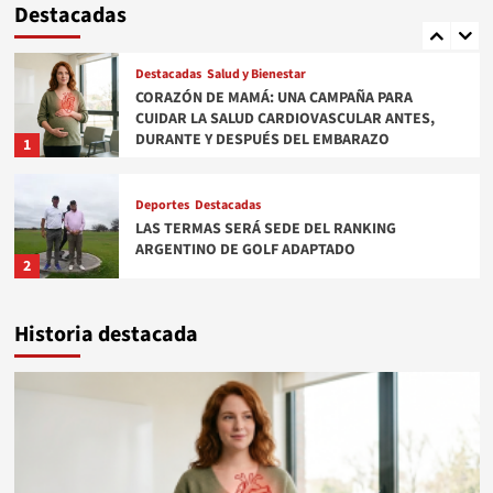
Destacadas
DURANTE Y DESPUÉS DEL EMBARAZO
1
Deportes
Destacadas
LAS TERMAS SERÁ SEDE DEL RANKING
ARGENTINO DE GOLF ADAPTADO
2
Destacadas
Locales
EL GOBERNADOR ELÍAS SUÁREZ INAUGURÓ UN
ACUEDUCTO Y VIVIENDAS SOCIALES EN EL
SIMBOL Y NUEVA FRANCIA
3
Destacadas
Salud y Bienestar
Historia destacada
SANTIAGO DEL ESTERO SERÁ SEDE DE UN
ENCUENTRO DE CARDIOLOGÍA Y ENFERMERÍA
4
Destacadas
Locales
CONVENIO HISTÓRICO EN SANTIAGO DEL
ESTERO: AVANZA LA JERARQUIZACIÓN Y