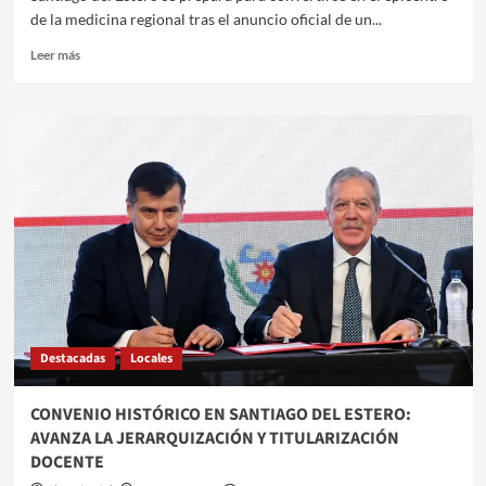
de la medicina regional tras el anuncio oficial de un...
Leer
Leer más
más
sobre
SANTIAGO
DEL
ESTERO
SERÁ
SEDE
DE
UN
ENCUENTRO
DE
CARDIOLOGÍA
Y
ENFERMERÍA
Destacadas
Locales
CONVENIO HISTÓRICO EN SANTIAGO DEL ESTERO:
AVANZA LA JERARQUIZACIÓN Y TITULARIZACIÓN
DOCENTE