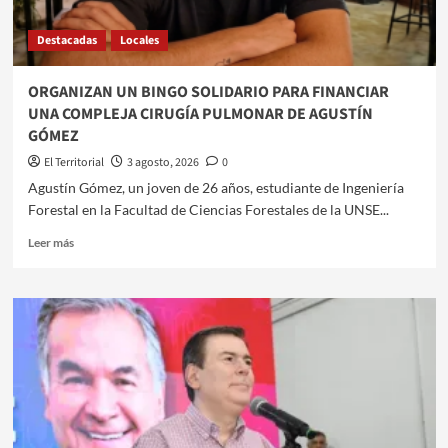
ECONÓMICO
DE
Destacadas
Locales
$
2,12
BILLONES
​ORGANIZAN UN BINGO SOLIDARIO PARA FINANCIAR
UNA COMPLEJA CIRUGÍA PULMONAR DE AGUSTÍN
GÓMEZ
El Territorial
3 agosto, 2026
0
​Agustín Gómez, un joven de 26 años, estudiante de Ingeniería
Forestal en la Facultad de Ciencias Forestales de la UNSE...
Leer
Leer más
más
sobre
ORGANIZAN
UN
BINGO
SOLIDARIO
PARA
FINANCIAR
UNA