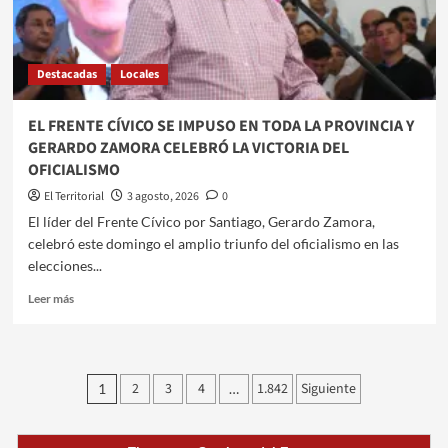
COMPLEJA
CIRUGÍA
PULMONAR
DE
Destacadas
Locales
AGUSTÍN
GÓMEZ
EL FRENTE CÍVICO SE IMPUSO EN TODA LA PROVINCIA Y
GERARDO ZAMORA CELEBRÓ LA VICTORIA DEL
OFICIALISMO
El Territorial
3 agosto, 2026
0
​​El líder del Frente Cívico por Santiago, Gerardo Zamora,
celebró este domingo el amplio triunfo del oficialismo en las
elecciones...
Leer
Leer más
más
sobre
EL
FRENTE
Paginación
2
3
4
1.842
Siguiente
1
…
CÍVICO
de
SE
IMPUSO
EN