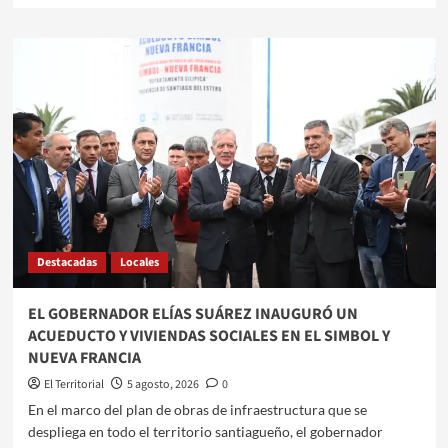
sobre
LAS
TERMAS
SERÁ
SEDE
DEL
RANKING
ARGENTINO
DE
GOLF
ADAPTADO
Destacadas
Locales
EL GOBERNADOR ELÍAS SUÁREZ INAUGURÓ UN
ACUEDUCTO Y VIVIENDAS SOCIALES EN EL SIMBOL Y
NUEVA FRANCIA
El Territorial
5 agosto, 2026
0
​​En el marco del plan de obras de infraestructura que se
despliega en todo el territorio santiagueño, el gobernador