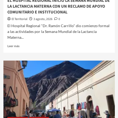
EL HOSPITAL REGIONAL INICIÓ LA SEMANA MUNDIAL DE
LA LACTANCIA MATERNA CON UN RECLAMO DE APOYO
COMUNITARIO E INSTITUCIONAL
El Territorial
3 agosto, 2026
0
​​El Hospital Regional "Dr. Ramón Carrillo" dio comienzo formal
a las actividades por la Semana Mundial de la Lactancia
Materna...
Leer
Leer más
más
sobre
EL
HOSPITAL
REGIONAL
INICIÓ
LA
SEMANA
MUNDIAL
DE
LA
LACTANCIA
MATERNA
CON