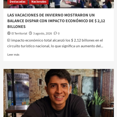
Destacadas
Nacionales
UN
RECLAMO
DE
LAS VACACIONES DE INVIERNO MOSTRARON UN
APOYO
BALANCE DISPAR CON IMPACTO ECONÓMICO DE $ 2,12
COMUNITARIO
BILLONES
E
INSTITUCIONAL
El Territorial
3 agosto, 2026
0
​El impacto económico total alcanzó los $ 2,12 billones en el
circuito turístico nacional, lo que significa un aumento del...
Leer
Leer más
más
sobre
LAS
VACACIONES
DE
INVIERNO
MOSTRARON
UN
BALANCE
DISPAR
CON
IMPACTO