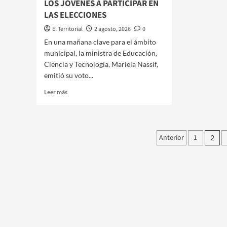
LOS JÓVENES A PARTICIPAR EN
LAS ELECCIONES
El Territorial
2 agosto, 2026
0
​​En una mañana clave para el ámbito
municipal, la ministra de Educación,
Ciencia y Tecnología, Mariela Nassif,
emitió su voto...
Leer
Leer más
más
sobre
LA
MINISTRA
Paginació
Anterior
1
2
DE
de
EDUCACIÓN
EMITIÓ
entradas
SU
VOTO
Y
ALENTÓ
A
LOS
JÓVENES