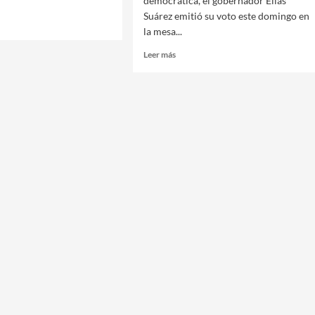
democrática, el gobernador Elías
Suárez emitió su voto este domingo en
la mesa...
Leer
Leer más
ER
más
ANI
sobre
IÓ
ELÍAS
SUÁREZ
O
DESTACÓ
LA
VOCÓ
IMPORTANCIA
DE
LAS
EÑOS
ELECCIONES
MUNICIPALES
ICIPAR
Y
REMARCÓ
EL
NADA
ROL
CRÁTICA
DE
LA
JUVENTUD
TRAS