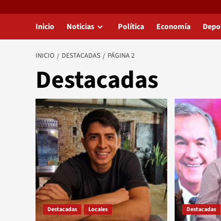
Inicio
Noticias
Política
Economía
Depo
INICIO
DESTACADAS
PÁGINA 2
Destacadas
Destacadas
Locales
Destacadas