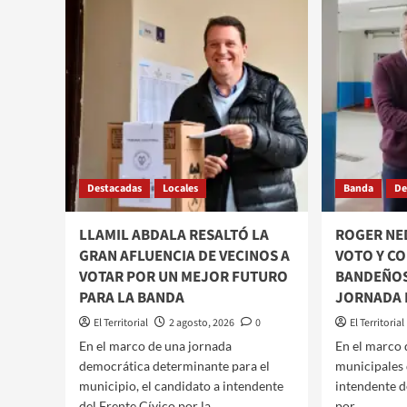
MUSS
EN
EMIT
LA
SU
BANDA:
VOT
«QUE
Y
LOS
CON
BANDEÑOS
A
VOTEMOS
LOS
CON
VECI
LIBERTAD
A
Y
PART
SIN
Destacadas
Locales
Banda
De
“HOY
PRESIONES»
SE
DEFI
LLAMIL ABDALA RESALTÓ LA
ROGER NED
EL
GRAN AFLUENCIA DE VECINOS A
VOTO Y C
FUTU
VOTAR POR UN MEJOR FUTURO
BANDEÑOS 
DE
PARA LA BANDA
JORNADA 
LA
CIUD
El Territorial
2 agosto, 2026
0
El Territorial
​En el marco de una jornada
​​En el marco
democrática determinante para el
municipales 
municipio, el candidato a intendente
intendente d
del Frente Cívico por la...
por...