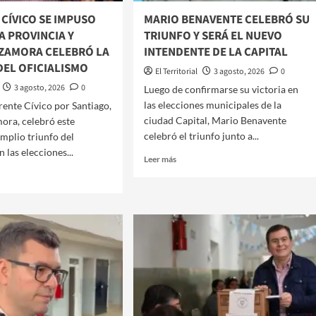
 CÍVICO SE IMPUSO
MARIO BENAVENTE CELEBRÓ SU
A PROVINCIA Y
TRIUNFO Y SERÁ EL NUEVO
ZAMORA CELEBRÓ LA
INTENDENTE DE LA CAPITAL
DEL OFICIALISMO
El Territorial
3 agosto, 2026
0
3 agosto, 2026
0
Luego de confirmarse su victoria en
las elecciones municipales de la
l Frente Cívico por Santiago,
ciudad Capital, Mario Benavente
ora, celebró este
celebró el triunfo junto a...
mplio triunfo del
n las elecciones...
Leer
Leer más
más
sobre
MARIO
BENAVENTE
CELEBRÓ
TE
SU
CO
TRIUNFO
Y
SO
SERÁ
EL
A
NUEVO