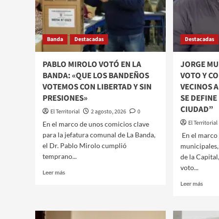
COMPLEJA
PROV
CIRUGÍA
Y
PULMONAR
GER
DE
ZAM
Banda
Destacadas
Destacadas
AGUSTÍN
CELE
GÓMEZ
LA
VICT
PABLO MIROLO VOTÓ EN LA
JORGE MUS
DEL
BANDA: «QUE LOS BANDEÑOS
VOTO Y C
OFIC
VOTEMOS CON LIBERTAD Y SIN
VECINOS A
PRESIONES»
SE DEFINE
CIUDAD”
El Territorial
2 agosto, 2026
0
El Territorial
​​En el marco de unos comicios clave
para la jefatura comunal de La Banda,
​ ​En el marc
el Dr. Pablo Mirolo cumplió
municipales,
temprano...
de la Capital
voto...
Leer
Leer más
más
Leer
Leer más
sobre
más
PABLO
sobre
MIROLO
JORG
VOTÓ