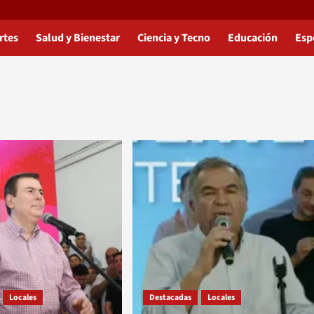
rtes
Salud y Bienestar
Ciencia y Tecno
Educación
Esp
Locales
Destacadas
Locales