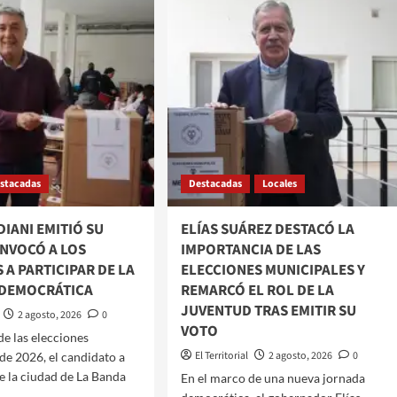
ETTI
ZAMORA
IÓ
RESALTÓ
LA
O
TRASCENDENCIA
DE
VOCÓ
LAS
ELECCIONES
MUNICIPALES
NOS
Y
DESTACÓ
ICIPAR:
stacadas
Destacadas
LA
Locales
PARTICIPACIÓN
CIUDADANA
NE
IANI EMITIÓ SU
ELÍAS SUÁREZ DESTACÓ LA
ONVOCÓ A LOS
IMPORTANCIA DE LAS
RO
A PARTICIPAR DE LA
ELECCIONES MUNICIPALES Y
DEMOCRÁTICA
REMARCÓ EL ROL DE LA
AD”
JUVENTUD TRAS EMITIR SU
2 agosto, 2026
0
VOTO
 de las elecciones
El Territorial
2 agosto, 2026
0
de 2026, el candidato a
e la ciudad de La Banda
​​En el marco de una nueva jornada