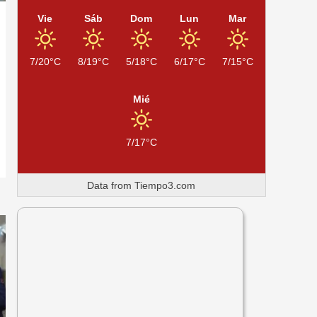
Vie
Sáb
Dom
Lun
Mar
7/20°C
8/19°C
5/18°C
6/17°C
7/15°C
Mié
7/17°C
Data from
Tiempo3.com