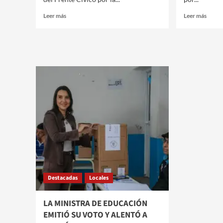
Leer
Leer
Leer más
Leer más
más
más
sobre
sobre
LLAMIL
ROG
ABDALA
NEDI
RESALTÓ
EMIT
LA
SU
GRAN
VOT
AFLUENCIA
Y
DE
CON
VECINOS
A
A
LOS
VOTAR
BAND
POR
A
UN
PART
MEJOR
DE
FUTURO
LA
PARA
JOR
Destacadas
Locales
LA
DEMO
BANDA
LA MINISTRA DE EDUCACIÓN
EMITIÓ SU VOTO Y ALENTÓ A