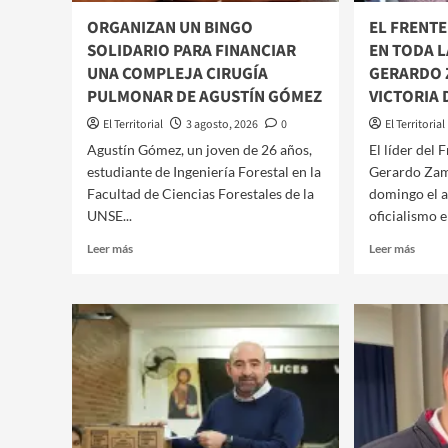
​ORGANIZAN UN BINGO
EL FRENTE
SOLIDARIO PARA FINANCIAR
EN TODA L
UNA COMPLEJA CIRUGÍA
GERARDO 
PULMONAR DE AGUSTÍN GÓMEZ
VICTORIA 
El Territorial
3 agosto, 2026
0
El Territorial
​Agustín Gómez, un joven de 26 años,
​​El líder de
estudiante de Ingeniería Forestal en la
Gerardo Zam
Facultad de Ciencias Forestales de la
domingo el a
UNSE...
oficialismo e
Leer
Leer
Leer más
Leer más
más
más
sobre
sobre
EL
ORGANIZAN
FREN
UN
CÍVI
BINGO
SE
SOLIDARIO
IMPU
PARA
EN
FINANCIAR
TOD
UNA
LA