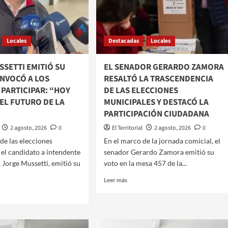
INTENDENTE
INCIA
DE
LA
ARDO
CAPITAL
ORA
Locales
Destacadas
Locales
BRÓ
ORIA
SETTI EMITIÓ SU
EL SENADOR GERARDO ZAMORA
ONVOCÓ A LOS
RESALTÓ LA TRASCENDENCIA
IALISMO
 PARTICIPAR: “HOY
DE LAS ELECCIONES
 EL FUTURO DE LA
MUNICIPALES Y DESTACÓ LA
PARTICIPACIÓN CIUDADANA
2 agosto, 2026
0
El Territorial
2 agosto, 2026
0
o de las elecciones
​En el marco de la jornada comicial, el
 el candidato a intendente
senador Gerardo Zamora emitió su
, Jorge Mussetti, emitió su
voto en la mesa 457 de la...
Leer
Leer más
más
sobre
EL
SENADOR
E
GERARDO