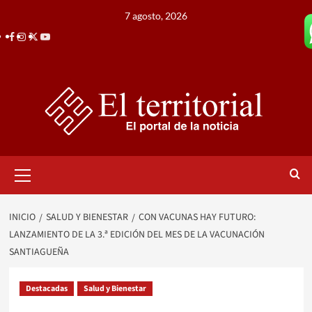
Saltar
7 agosto, 2026
al
Facebook
Instagram
Twitter
Youtube
contenido
Menú
primario
INICIO
SALUD Y BIENESTAR
CON VACUNAS HAY FUTURO:
LANZAMIENTO DE LA 3.ª EDICIÓN DEL MES DE LA VACUNACIÓN
SANTIAGUEÑA
Destacadas
Salud y Bienestar