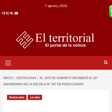
Saltar
7 agosto, 2026
al
Facebook
Instagram
Twitter
Youtube
contenido
Menú
primario
INICIO
DESTACADAS
EL JEFE DE GABINETE ENCABEZÓ EL 50°
ANIVERSARIO DE LA ESCUELA N° 387 EN POZO CAVADO
Destacadas
Locales