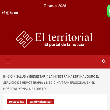
Saltar
7 agosto, 2026
al
Facebook
Instagram
Twitter
Youtube
contenido
Menú
primario
INICIO
SALUD Y BIENESTAR
LA MINISTRA NASSIF INAUGURÓ EL
SERVICIO DE HEMOTERAPIA Y MEDICINA TRANSFUSIONAL EN EL
HOSPITAL ZONAL DE LORETO
Destacadas
Salud y Bienestar