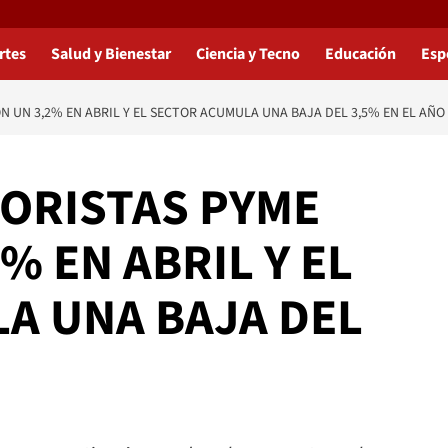
rtes
Salud y Bienestar
Ciencia y Tecno
Educación
Esp
N UN 3,2% EN ABRIL Y EL SECTOR ACUMULA UNA BAJA DEL 3,5% EN EL AÑO
NORISTAS PYME
% EN ABRIL Y EL
A UNA BAJA DEL