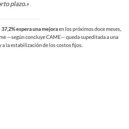
rto plazo.»
l
37,2% espera una mejora
en los próximos doce meses,
r pyme —según concluye CAME— queda supeditada a una
 a la estabilización de los costos fijos.