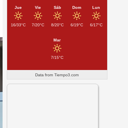
Jue
Vie
Sáb
Dom
Lun
16/33°C
7/20°C
8/20°C
6/19°C
6/17°C
Mar
7/15°C
Data from
Tiempo3.com