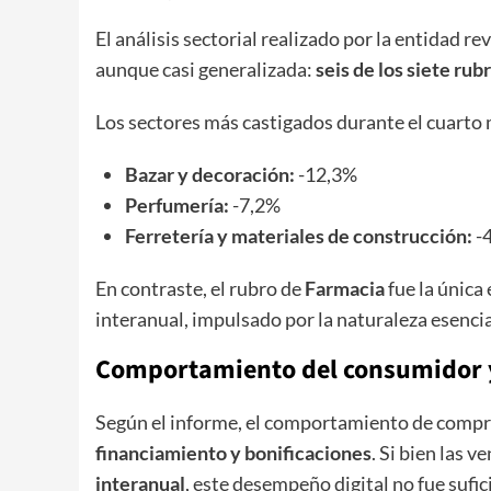
​El análisis sectorial realizado por la entidad r
aunque casi generalizada:
seis de los siete ru
​Los sectores más castigados durante el cuarto
Bazar y decoración:
-12,3%
Perfumería:
-7,2%
Ferretería y materiales de construcción:
-
​En contraste, el rubro de
Farmacia
fue la única
interanual, impulsado por la naturaleza esenci
​Comportamiento del consumidor y
​Según el informe, el comportamiento de compra
financiamiento y bonificaciones
. Si bien las v
interanual
, este desempeño digital no fue sufi