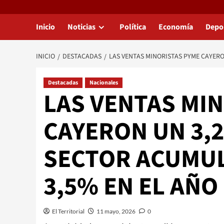
Inicio
Noticias
Política
Economía
Depo
INICIO
DESTACADAS
​LAS VENTAS MINORISTAS PYME CAYERO
Destacadas
Nacionales
​LAS VENTAS MI
CAYERON UN 3,2
SECTOR ACUMUL
3,5% EN EL AÑO
El Territorial
11 mayo, 2026
0