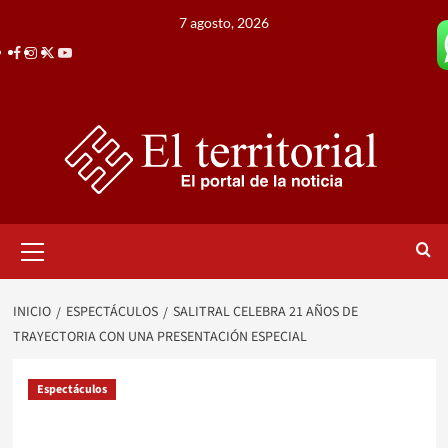
Saltar
7 agosto, 2026
al
Facebook
Instagram
Twitter
Youtube
contenido
Menú
primario
INICIO
ESPECTÁCULOS
SALITRAL CELEBRA 21 AÑOS DE
TRAYECTORIA CON UNA PRESENTACIÓN ESPECIAL
Espectáculos