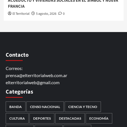
ACUEDUCTO Y VIVIENDAS SOCIALES EN EL SIMBOL Y NUEVA
FRANCIA
El Territorial
5 agosto, 2026
0
Contacto
Correos:
prensa@elterritorialweb.com.ar
elterritorialweb@gmail.com
Categorías
BANDA
CENSO NACIONAL
CIENCIA Y TECNO
CULTURA
DEPORTES
DESTACADAS
ECONOMÍA