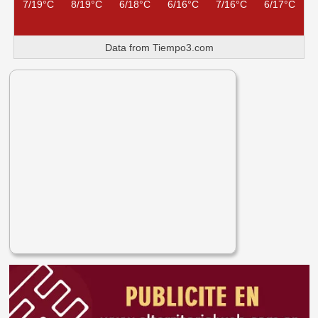
7/19°C
8/19°C
6/18°C
6/16°C
7/16°C
6/17°C
Data from
Tiempo3.com