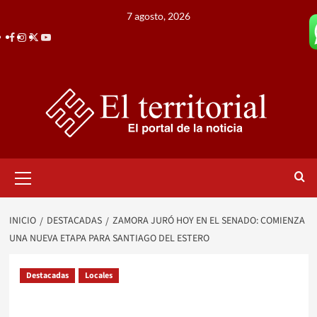
Saltar
7 agosto, 2026
al
Facebook
Instagram
Twitter
Youtube
contenido
Menú
primario
INICIO
DESTACADAS
ZAMORA JURÓ HOY EN EL SENADO: COMIENZA
UNA NUEVA ETAPA PARA SANTIAGO DEL ESTERO
Destacadas
Locales