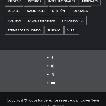
INFORME
INTERIOR
INTERNACIONALES
JUDICIALES
LOCALES
NACIONALES
OPINIÓN
POLICIALES
POLÍTICA
SALUD Y BIENESTAR
SIN CATEGORÍA
TERMAS DE RÍO HONDO
TURISMO
VIRAL
Facebook
Instagram
Twitter
Youtube
Copyright © Todos los derechos reservados.
|
CoverNews
por AF themes.