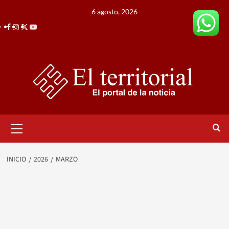
Saltar
6 agosto, 2026
al
Facebook
Instagram
Twitter
Youtube
contenido
Menú
primario
INICIO
2026
MARZO