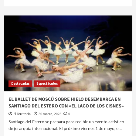
más
sobre
SANTIAGO
DEL
ESTERO
SE
PREPARA
PARA
EL
6°
GRAN
ENCUENTRO
“LA
TIERRA
Destacadas
Espectáculos
BAILA
Y
CANTA”
EL BALLET DE MOSCÚ SOBRE HIELO DESEMBARCA EN
SANTIAGO DEL ESTERO CON «EL LAGO DE LOS CISNES»
El Territorial
30 marzo, 2026
0
​​Santiago del Estero se prepara para recibir un evento artístico
de jerarquía internacional. El próximo viernes 1 de mayo, el...