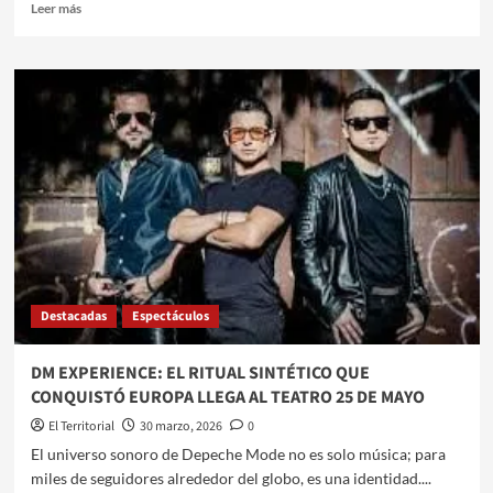
Leer
Leer más
más
sobre
EL
BALLET
DE
MOSCÚ
SOBRE
HIELO
DESEMBARCA
EN
SANTIAGO
DEL
ESTERO
CON
Destacadas
Espectáculos
«EL
LAGO
DE
DM EXPERIENCE: EL RITUAL SINTÉTICO QUE
LOS
CONQUISTÓ EUROPA LLEGA AL TEATRO 25 DE MAYO
CISNES»
El Territorial
30 marzo, 2026
0
​​El universo sonoro de Depeche Mode no es solo música; para
miles de seguidores alrededor del globo, es una identidad....