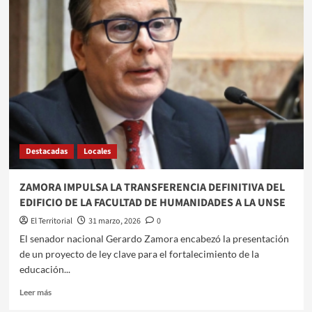
UNSE
RESPALDA
EL
PROYECTO
DE
LEY
PARA
REGULARIZAR
EL
EDIFICIO
DE
Destacadas
Locales
LA
FACULTAD
DE
ZAMORA IMPULSA LA TRANSFERENCIA DEFINITIVA DEL
HUMANIDADES
EDIFICIO DE LA FACULTAD DE HUMANIDADES A LA UNSE
El Territorial
31 marzo, 2026
0
​El senador nacional Gerardo Zamora encabezó la presentación
de un proyecto de ley clave para el fortalecimiento de la
educación...
Leer
Leer más
más