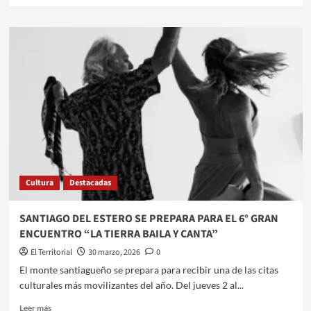
sobre
COMPOSTAJE
DOMICILIARIO:
EL
ARTE
DE
TRANSFORMAR
RESIDUOS
EN
VIDA
Cultura
Destacadas
SANTIAGO DEL ESTERO SE PREPARA PARA EL 6° GRAN
ENCUENTRO “LA TIERRA BAILA Y CANTA”
El Territorial
30 marzo, 2026
0
​El monte santiagueño se prepara para recibir una de las citas
culturales más movilizantes del año. Del jueves 2 al...
Leer
Leer más