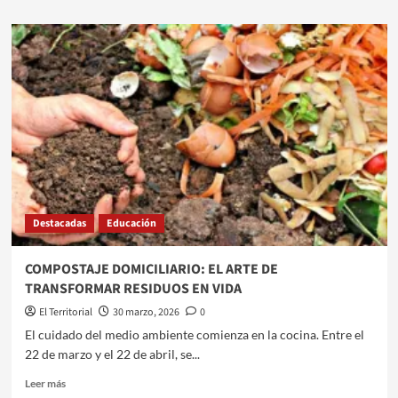
sobre
ZAMORA
IMPULSA
LA
TRANSFERENCIA
DEFINITIVA
DEL
EDIFICIO
DE
LA
FACULTAD
DE
HUMANIDADES
Destacadas
Educación
A
LA
UNSE
COMPOSTAJE DOMICILIARIO: EL ARTE DE
TRANSFORMAR RESIDUOS EN VIDA
El Territorial
30 marzo, 2026
0
​​El cuidado del medio ambiente comienza en la cocina. Entre el
22 de marzo y el 22 de abril, se...
Leer
Leer más
más