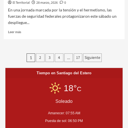
El Territorial
28 marzo, 2026
0
En una jornada marcada por la tensión y el hermetismo, las
fuerzas de seguridad federales protagonizaron este sábado un
despliegue...
Leer
Leer más
más
sobre
INVESTIGAN
RED
Paginación
2
3
4
17
Siguiente
1
…
DE
de
CORRUPCIÓN
Y
entradas
Tiempo en Santiago del Estero
NARCOTRÁFICO
EN
LA
18°
C
POLICÍA
FEDERAL
Soleado
Amanecer: 07:55 AM
Puesta de sol: 06:50 PM