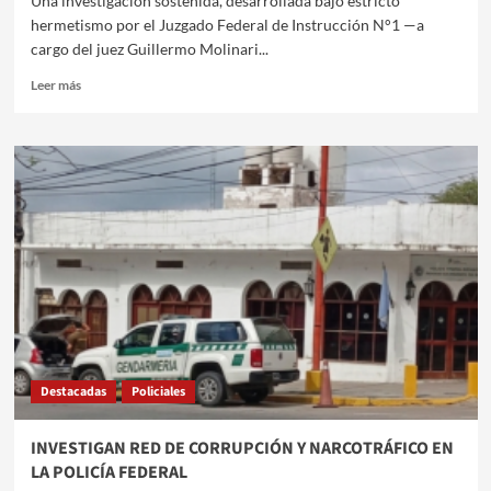
Una investigación sostenida, desarrollada bajo estricto
hermetismo por el Juzgado Federal de Instrucción N°1 —a
cargo del juez Guillermo Molinari...
Leer
Leer más
más
sobre
INSTRUCCIÓN
FEDERAL
DESARROLLA
CAUSA
POR
ABUSO
DE
AUTORIDAD,
CONTRABANDO
Y
NARCOTRÁFICO
EN
Destacadas
Policiales
SANTIAGO
DEL
ESTERO
INVESTIGAN RED DE CORRUPCIÓN Y NARCOTRÁFICO EN
LA POLICÍA FEDERAL