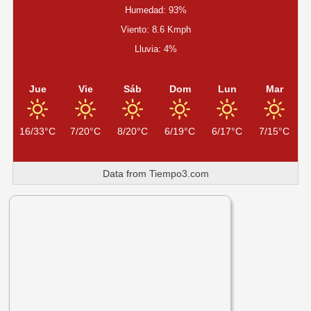
Humedad: 93%
Viento: 8.6 Kmph
Lluvia: 4%
Jue
Vie
Sáb
Dom
Lun
Mar
16/33°C
7/20°C
8/20°C
6/19°C
6/17°C
7/15°C
Data from
Tiempo3.com