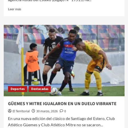
Leer
Leer más
más
sobre
RUTAS
DEL
ESTEKO
LANZA
SUS
PAQUETES
EXCLUSIVOS
PARA
LAS
VACACIONES
DE
INVIERNO
Deportes
Destacadas
GÜEMES Y MITRE IGUALARON EN UN DUELO VIBRANTE
El Territorial
30 marzo, 2026
0
​En una nueva edición del clásico de Santiago del Estero, Club
Atlético Güemes y Club Atlético Mitre no se sacaron...