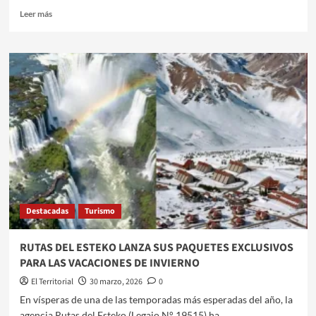
Leer
Leer más
más
sobre
DM
EXPERIENCE:
EL
RITUAL
SINTÉTICO
QUE
CONQUISTÓ
EUROPA
LLEGA
AL
TEATRO
25
Destacadas
Turismo
DE
MAYO
RUTAS DEL ESTEKO LANZA SUS PAQUETES EXCLUSIVOS
PARA LAS VACACIONES DE INVIERNO
El Territorial
30 marzo, 2026
0
​​En vísperas de una de las temporadas más esperadas del año, la
agencia Rutas del Esteko (Legajo N° 19515) ha...