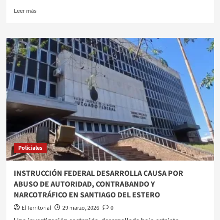
Leer
Leer más
más
sobre
GÜEMES
Y
MITRE
IGUALARON
EN
UN
DUELO
VIBRANTE
Policiales
INSTRUCCIÓN FEDERAL DESARROLLA CAUSA POR
ABUSO DE AUTORIDAD, CONTRABANDO Y
NARCOTRÁFICO EN SANTIAGO DEL ESTERO
El Territorial
29 marzo, 2026
0