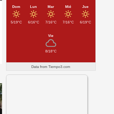
Dom
Lun
Mar
Mié
Jue
5/19°C
6/16°C
7/16°C
7/16°C
6/19°C
Vie
8/18°C
Data from
Tiempo3.com