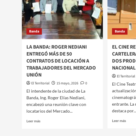
TECNOLÓGICOS
INTE
Y
OPER
DIGITALES
DE
EN
INTE
LA
SOCI
BANDA
Banda
Banda
EN
EL
BARR
LA BANDA: ROGER NEDIANI
EL CINE R
VILL
ENTREGÓ MÁS DE 50
CARTELER
NUE
CONTRATOS DE LOCACIÓN A
DOS PROD
TRABAJADORES DEL MERCADO
NACIONAL
UNIÓN
El Territorial
El Territorial
15 mayo, 2026
0
​El Cine Teat
actualización
El intendente de la ciudad de La
cinematográf
Banda, Ing. Roger Elías Nediani,
entrante. L
encabezó una reunión clave con
destaca por..
locatarios del Mercado...
Leer
Leer
Leer más
Leer más
más
más
sobre
sobre