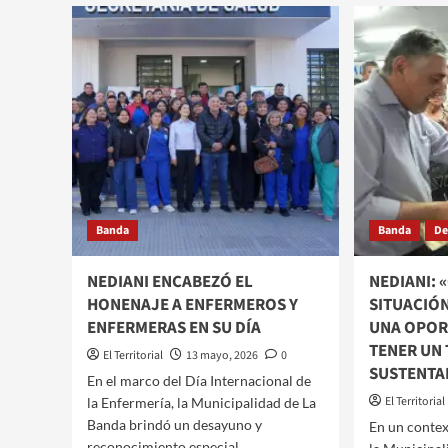
EL
LA
CINE
BANDA:
RENZ
ROGER
RENU
NEDIANI
SU
ENTREGÓ
CART
MÁS
CON
DE
EL
50
ESTR
CONTRATOS
DE
DE
DOS
LOCACIÓN
PROD
A
Banda
Banda
De
NACI
TRABAJADORES
DEL
MERCADO
NEDIANI ENCABEZÓ EL
NEDIANI: 
UNIÓN
HONENAJE A ENFERMEROS Y
SITUACIÓN
ENFERMERAS EN SU DÍA
UNA OPOR
TENER UN
El Territorial
13 mayo, 2026
0
SUSTENTA
​En el marco del Día Internacional de
El Territorial
la Enfermería, la Municipalidad de La
Banda brindó un desayuno y
​​En un cont
reconocimiento especial...