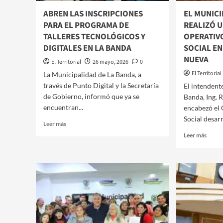
ABREN LAS INSCRIPCIONES
EL MUNICI
PARA EL PROGRAMA DE
REALIZÓ U
TALLERES TECNOLÓGICOS Y
OPERATIV
DIGITALES EN LA BANDA
SOCIAL EN
NUEVA
El Territorial
26 mayo, 2026
0
El Territorial
​​La Municipalidad de La Banda, a
través de Punto Digital y la Secretaría
​El intendent
de Gobierno, informó que ya se
Banda, Ing. 
encuentran...
encabezó el 
Social desarr
Leer
Leer más
más
Leer
Leer más
sobre
más
ABREN
sobre
LAS
EL
INSCRIPCIONES
MUNI
PARA
DE
EL
LA
PROGRAMA
BAN
DE
REAL
TALLERES
UN