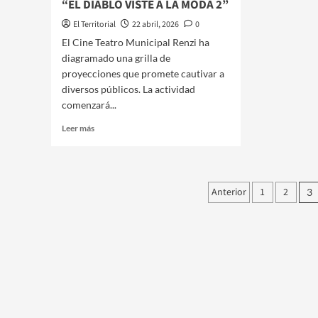
“EL DIABLO VISTE A LA MODA 2”
El Territorial
22 abril, 2026
0
​El Cine Teatro Municipal Renzi ha
diagramado una grilla de
proyecciones que promete cautivar a
diversos públicos. La actividad
comenzará...
Leer
Leer más
más
sobre
EL
CINE
Paginación
Anterior
1
2
3
RENZI
de
RENUEVA
SU
entradas
CARTELERA
PREESTRENO
DE
“EL
DIABLO
VISTE
A