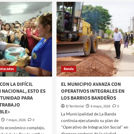
OPERATIVO
INTEGRAL
I
EN
EVA
EL
BARRIO
ELERA
IV
CENTENARIO
ENO
UCCIONES
stacadas
Banda
ONALES
«CON LA DIFÍCIL
EL MUNICIPIO AVANZA CON
 NACIONAL, ESTO ES
OPERATIVOS INTEGRALES EN
TUNIDAD PARA
LOS BARRIOS BANDEÑOS
 TRABAJO
El Territorial
6 mayo, 2026
0
BLE»
​​La Municipalidad de La Banda
7 mayo, 2026
0
continúa ejecutando su plan de
"Operativo de Integración Social" en
exto económico complejo,
diversos sectores de la ciudad....