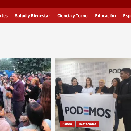
rtes
Salud y Bienestar
Ciencia y Tecno
Educación
Esp
Banda
Destacadas