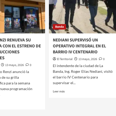
NSIVO
ATIVO
GRACIÓN
AL
Banda
IO
ENZI RENUEVA SU
NEDIANI SUPERVISÓ UN
A
A CON EL ESTRENO DE
OPERATIVO INTEGRAL EN EL
VA
UCCIONES
BARRIO IV CENTENARIO
ES
El Territorial
13 mayo, 2026
0
13 mayo, 2026
0
​El intendente de la ciudad de La
Banda, Ing. Roger Elías Nediani, visitó
ro Renzi anunció la
el barrio IV Centenario para
 de su grilla
supervisar el...
ica para la semana
a nueva programación
Leer
Leer más
.
más
sobre
NEDIANI
SUPERVISÓ
UN