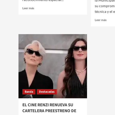
la Municipal
su compromi
Leer
Leer más
técnica y el
más
sobre
Leer
Leer más
NEDIANI
más
ENCABEZÓ
sobre
EL
NEDI
HONENAJE
«CON
A
LA
ENFERMEROS
DIFÍC
Y
SITU
ENFERMERAS
NACI
EN
ESTO
SU
ES
DÍA
UNA
OPOR
PARA
TENE
Banda
Destacadas
UN
TRAB
SUST
EL CINE RENZI RENUEVA SU
CARTELERA PREESTRENO DE