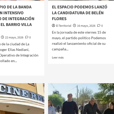
PIO DE LA BANDA
EL ESPACIO PODEMOS LANZÓ
N INTENSIVO
LA CANDIDATURA DE BELÉN
O DE INTEGRACIÓN
FLORES
 EL BARRIO VILLA
El Territorial
16 mayo, 2026
0
​En la jornada de este viernes 15 de
22 mayo, 2026
0
mayo, el partido político Podemos
realizó el lanzamiento oficial de su
e de la ciudad de La
campaña...
Roger Elías Nediani,
Operativo de Integración
Leer
Leer más
ollado en...
más
sobre
EL
ESPACIO
PODEMOS
LANZÓ
CIPIO
LA
CANDIDATURA
DE
DA
BELÉN
IZÓ
FLORES