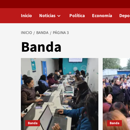
Inicio
Noticias
Política
Economía
Depo
INICIO
BANDA
PÁGINA 3
Banda
Banda
Banda