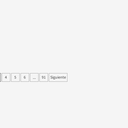
4
5
6
91
Siguiente
…