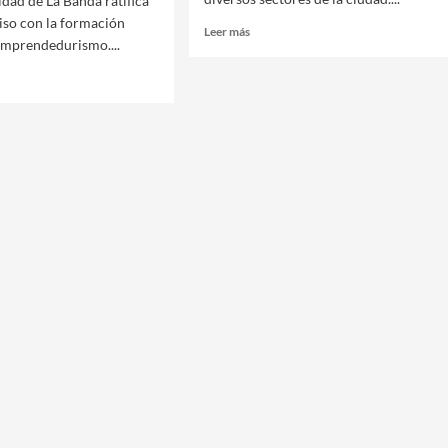
idad de La Banda ratifica
so con la formación
Leer
Leer más
 emprendedurismo....
más
sobre
EL
MUNICIPIO
AVANZA
ANI:
CON
OPERATIVOS
INTEGRALES
IL
EN
ACIÓN
LOS
ONAL,
BARRIOS
BANDEÑOS
TUNIDAD
R
AJO
ENTABLE»