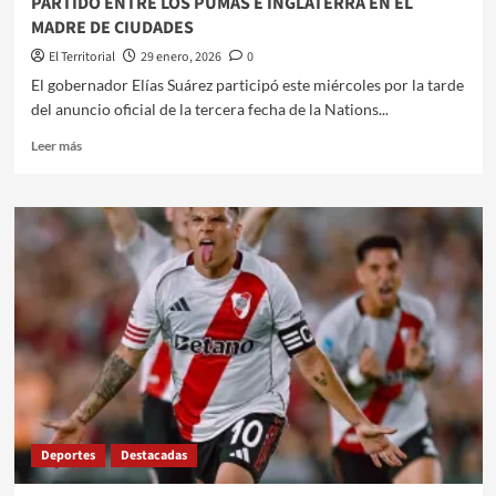
PARTIDO ENTRE LOS PUMAS E INGLATERRA EN EL
MADRE DE CIUDADES
El Territorial
29 enero, 2026
0
El gobernador Elías Suárez participó este miércoles por la tarde
del anuncio oficial de la tercera fecha de la Nations...
Leer
Leer más
más
sobre
ELÍAS
SUÁREZ
PARTICIPÓ
DEL
ANUNCIO
OFICIAL
DEL
PARTIDO
ENTRE
LOS
PUMAS
E
Deportes
Destacadas
INGLATERRA
EN