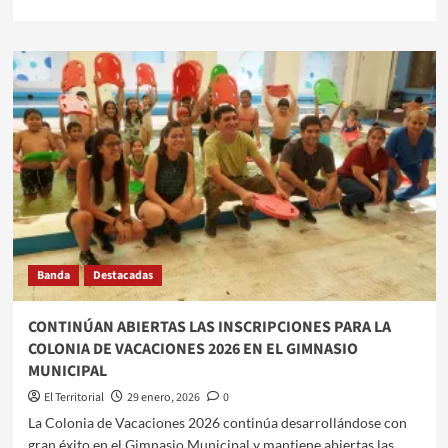
más
sobre
FRÍAS
IMPULSA
EL
CONTROL
POBLACIONAL
DE
MASCOTAS
CON
LA
SALA
DE
CASTRACIÓN
Banda
Destacadas
CONTINÚAN ABIERTAS LAS INSCRIPCIONES PARA LA
COLONIA DE VACACIONES 2026 EN EL GIMNASIO
MUNICIPAL
El Territorial
29 enero, 2026
0
La Colonia de Vacaciones 2026 continúa desarrollándose con
gran éxito en el Gimnasio Municipal y mantiene abiertas las