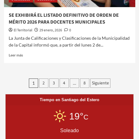
SE EXHIBIRÁ EL LISTADO DEFINITIVO DE ORDEN DE
MÉRITO 2026 PARA DOCENTES MUNICIPALES
El Territorial
29 enero, 2026
0
La Junta de Calificaciones y Clasificaciones de la Municipalidad
de la Capital informó que, a partir del lunes 2 de...
Leer
Leer más
más
sobre
SE
EXHIBIRÁ
Paginación
2
3
4
8
Siguiente
1
…
EL
de
LISTADO
DEFINITIVO
entradas
Tiempo en Santiago del Estero
DE
ORDEN
DE
19°
C
MÉRITO
2026
Soleado
PARA
DOCENTES