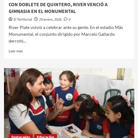
EL
CON DOBLETE DE QUINTERO, RIVER VENCIÓ A
MADRE
GIMNASIA EN EL MONUMENTAL
DE
CIUDADES
El Territorial
29 enero, 2026
0
River Plate volvió a celebrar ante su gente. En el estadio Mâs
Monumental, el conjunto dirigido por Marcelo Gallardo
derrotó...
Leer
Leer más
más
sobre
CON
DOBLETE
DE
QUINTERO,
RIVER
VENCIÓ
A
GIMNASIA
EN
EL
MONUMENTAL
Destacadas
Educación