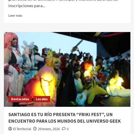
inscripciones para...
Leer
Leer más
más
sobre
CONTINÚAN
ABIERTAS
LAS
INSCRIPCIONES
PARA
LA
COLONIA
DE
VACACIONES
2026
EN
EL
Destacadas
Locales
GIMNASIO
MUNICIPAL
SANTIAGO ES TU RÍO PRESENTA “FRIKI FEST”, UN
ENCUENTRO PARA LOS MUNDOS DEL UNIVERSO GEEK
El Territorial
29 enero, 2026
0