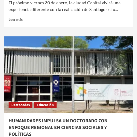
El próximo viernes 30 de enero, la ciudad Capital vivirá una
experiencia diferente con la realización de Santiago es tu...
Leer
Leer más
más
sobre
SANTIAGO
ES
TU
RÍO
PRESENTA
“FRIKI
FEST”,
UN
ENCUENTRO
PARA
LOS
MUNDOS
Destacadas
Educación
DEL
UNIVERSO
GEEK
HUMANIDADES IMPULSA UN DOCTORADO CON
ENFOQUE REGIONAL EN CIENCIAS SOCIALES Y
POLÍTICAS