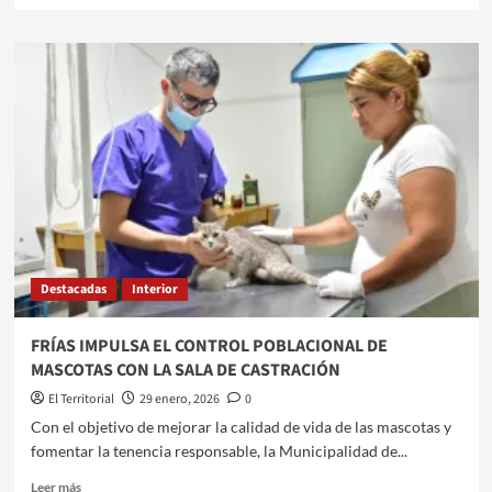
sobre
“REAL
FOOD”:
LA
TENDENCIA
QUE
PROMUEVE
UNA
MEJOR
SALUD
CARDIOVASCULAR
Destacadas
Interior
FRÍAS IMPULSA EL CONTROL POBLACIONAL DE
MASCOTAS CON LA SALA DE CASTRACIÓN
El Territorial
29 enero, 2026
0
Con el objetivo de mejorar la calidad de vida de las mascotas y
fomentar la tenencia responsable, la Municipalidad de...
Leer
Leer más