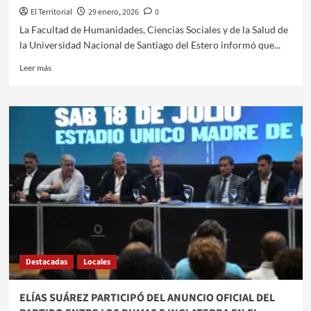
El Territorial
29 enero, 2026
0
La Facultad de Humanidades, Ciencias Sociales y de la Salud de
la Universidad Nacional de Santiago del Estero informó que...
Leer
Leer más
más
sobre
HUMANIDADES
IMPULSA
UN
DOCTORADO
CON
ENFOQUE
REGIONAL
EN
CIENCIAS
SOCIALES
Y
POLÍTICAS
Destacadas
Locales
ELÍAS SUÁREZ PARTICIPÓ DEL ANUNCIO OFICIAL DEL