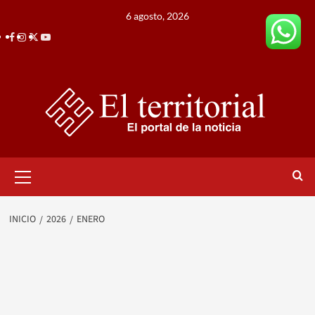
Saltar
6 agosto, 2026
al
Facebook
Instagram
Twitter
Youtube
contenido
Menú
primario
INICIO
2026
ENERO