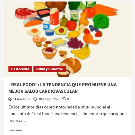
EL
GOBIERNO
REFORZÓ
LAS
MEDIDAS
DE
CONTROL
Y
PREVENCIÓN
POR
LA
CRECIDA
Destacadas
Salud y Bienestar
DEL
RÍO
DULCE
“REAL FOOD”: LA TENDENCIA QUE PROMUEVE UNA
Y
MEJOR SALUD CARDIOVASCULAR
LAS
LLUVIAS
El Territorial
30 enero, 2026
0
EN
En los últimos días cobró notoriedad a nivel mundial el
EL
concepto de “real food”, una tendencia alimentaria que propone
SUDESTE
regresar...
SANTIAGUEÑO
Leer
Leer más
más