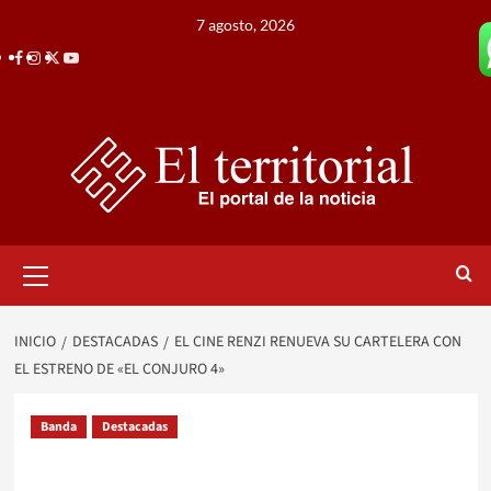
Saltar
7 agosto, 2026
al
Facebook
Instagram
Twitter
Youtube
contenido
Menú
primario
INICIO
DESTACADAS
EL CINE RENZI RENUEVA SU CARTELERA CON
EL ESTRENO DE «EL CONJURO 4»
Banda
Destacadas