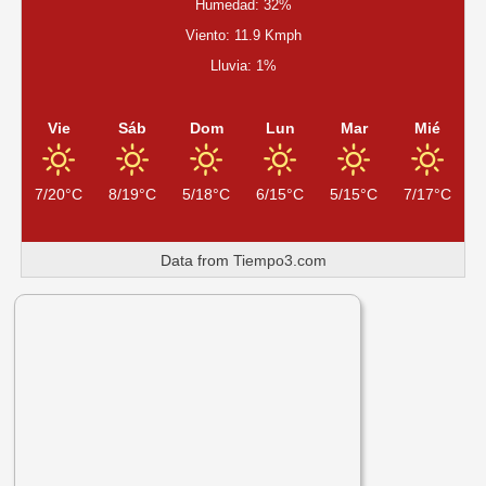
Humedad: 32%
Viento: 11.9 Kmph
Lluvia: 1%
Vie
Sáb
Dom
Lun
Mar
Mié
7/20°C
8/19°C
5/18°C
6/15°C
5/15°C
7/17°C
Data from
Tiempo3.com