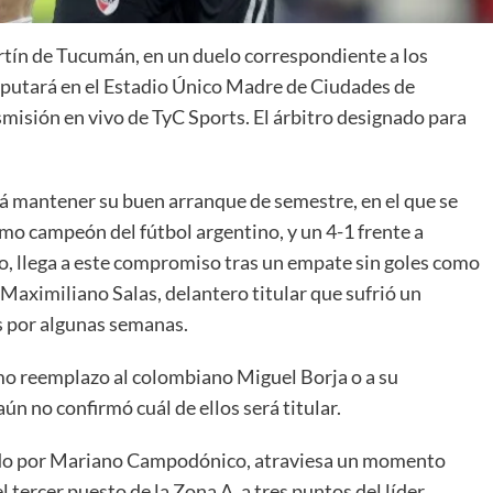
rtín de Tucumán, en un duelo correspondiente a los
isputará en el Estadio Único Madre de Ciudades de
smisión en vivo de TyC Sports. El árbitro designado para
rá mantener su buen arranque de semestre, en el que se
imo campeón del fútbol argentino, y un 4-1 frente a
go, llega a este compromiso tras un empate sin goles como
 Maximiliano Salas, delantero titular que sufrió un
as por algunas semanas.
omo reemplazo al colombiano Miguel Borja o a su
 no confirmó cuál de ellos será titular.
ido por Mariano Campodónico, atraviesa un momento
 tercer puesto de la Zona A, a tres puntos del líder