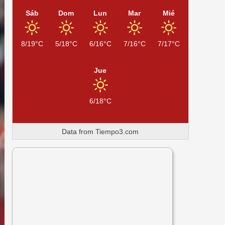
Sáb
Dom
Lun
Mar
Mié
8/19°C
5/18°C
6/16°C
7/16°C
7/17°C
Jue
6/18°C
Data from
Tiempo3.com