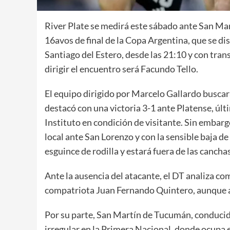
River Plate se medirá este sábado ante San Ma
16avos de final de la Copa Argentina, que se d
Santiago del Estero, desde las 21:10 y con tran
dirigir el encuentro será Facundo Tello.
El equipo dirigido por Marcelo Gallardo busca
destacó con una victoria 3-1 ante Platense, últ
Instituto en condición de visitante. Sin embar
local ante San Lorenzo y con la sensible baja de
esguince de rodilla y estará fuera de las canch
Ante la ausencia del atacante, el DT analiza c
compatriota Juan Fernando Quintero, aunque aún
Por su parte, San Martín de Tucumán, conduc
irregular en la Primera Nacional, donde ocupa el