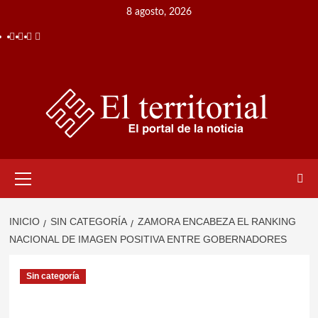
Saltar
8 agosto, 2026
al
Facebook
Instagram
Twitter
Youtube
contenido
Menú
primario
INICIO
SIN CATEGORÍA
ZAMORA ENCABEZA EL RANKING
NACIONAL DE IMAGEN POSITIVA ENTRE GOBERNADORES
Sin categoría